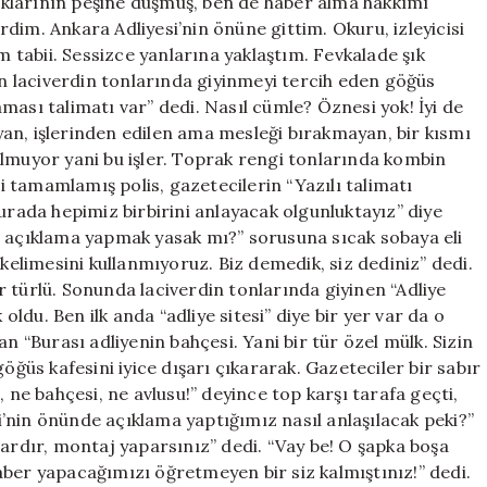
klarının peşine düşmüş, ben de haber alma hakkımı
dim. Ankara Adliyesi’nin önüne gittim. Okuru, izleyicisi
tabii. Sessizce yanlarına yaklaştım. Fevkalade şık
den laciverdin tonlarında giyinmeyi tercih eden göğüs
ması talimatı var” dedi. Nasıl cümle? Öznesi yok! İyi de
an, işlerinden edilen ama mesleği bırakmayan, bir kısmı
olmuyor yani bu işler. Toprak rengi tonlarında kombin
ni tamamlamış polis, gazetecilerin “Yazılı talimatı
urada hepimiz birbirini anlayacak olgunluktayız” diye
e açıklama yapmak yasak mı?” sorusuna sıcak sobaya eli
 kelimesini kullanmıyoruz. Biz demedik, siz dediniz” dedi.
 türlü. Sonunda laciverdin tonlarında giyinen “Adliye
 oldu. Ben ilk anda “adliye sitesi” diye bir yer var da o
n “Burası adliyenin bahçesi. Yani bir tür özel mülk. Sizin
öğüs kafesini iyice dışarı çıkararak. Gazeteciler bir sabır
 ne bahçesi, ne avlusu!” deyince top karşı tarafa geçti,
si’nin önünde açıklama yaptığımız nasıl anlaşılacak peki?”
vardır, montaj yaparsınız” dedi. “Vay be! O şapka boşa
aber yapacağımızı öğretmeyen bir siz kalmıştınız!” dedi.