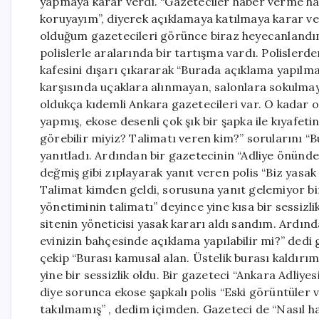
yapmaya karar verdi. “Gazeteciler haber verme ha
koruyayım”, diyerek açıklamaya katılmaya karar ver
olduğum gazetecileri görünce biraz heyecanlandım 
polislerle aralarında bir tartışma vardı. Polisler
kafesini dışarı çıkararak “Burada açıklama yapılma
karşısında uçaklara alınmayan, salonlara sokulmay
oldukça kıdemli Ankara gazetecileri var. O kadar 
yapmış, ekose desenli çok şık bir şapka ile kıyafeti
görebilir miyiz? Talimatı veren kim?” sorularını “B
yanıtladı. Ardından bir gazetecinin “Adliye önünd
değmiş gibi zıplayarak yanıt veren polis “Biz yasak
Talimat kimden geldi, sorusuna yanıt gelemiyor bir
yönetiminin talimatı” deyince yine kısa bir sessizlik
sitenin yöneticisi yasak kararı aldı sandım. Ardında
evinizin bahçesinde açıklama yapılabilir mi?” dedi g
çekip “Burası kamusal alan. Üstelik burası kaldırım,
yine bir sessizlik oldu. Bir gazeteci “Ankara Adliye
diye sorunca ekose şapkalı polis “Eski görüntüler 
takılmamış” , dedim içimden. Gazeteci de “Nasıl h