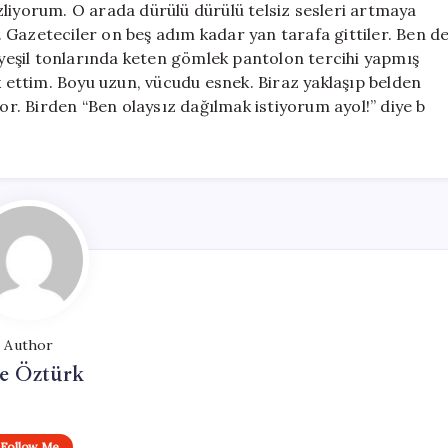
 izliyorum. O arada dürülü dürülü telsiz sesleri artmaya
i. Gazeteciler on beş adım kadar yan tarafa gittiler. Ben d
, yeşil tonlarında keten gömlek pantolon tercihi yapmış
k ettim. Boyu uzun, vücudu esnek. Biraz yaklaşıp belden
yor. Birden “Ben olaysız dağılmak istiyorum ayol!” diye b
Author
e Öztürk
Follow Me