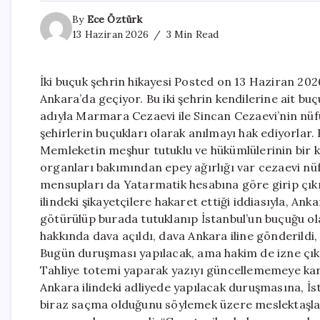
By
Ece Öztürk
13 Haziran 2026
3 Min Read
İki buçuk şehrin hikayesi Posted on 13 Haziran 202
Ankara’da geçiyor. Bu iki şehrin kendilerine ait buçu
adıyla Marmara Cezaevi ile Sincan Cezaevi’nin nüfu
şehirlerin buçukları olarak anılmayı hak ediyorla
Memleketin meşhur tutuklu ve hükümlülerinin bir
organları bakımından epey ağırlığı var cezaevi nü
mensupları da Yatarmatik hesabına göre girip çıkı
ilindeki şikayetçilere hakaret ettiği iddiasıyla, Anka
götürülüp burada tutuklanıp İstanbul’un buçuğu o
hakkında dava açıldı, dava Ankara iline gönderild
Bugün duruşması yapılacak, ama hakim de izne çık
Tahliye totemi yaparak yazıyı güncellememeye kar
Ankara ilindeki adliyede yapılacak duruşmasına, İs
biraz saçma olduğunu söylemek üzere meslektaşlar