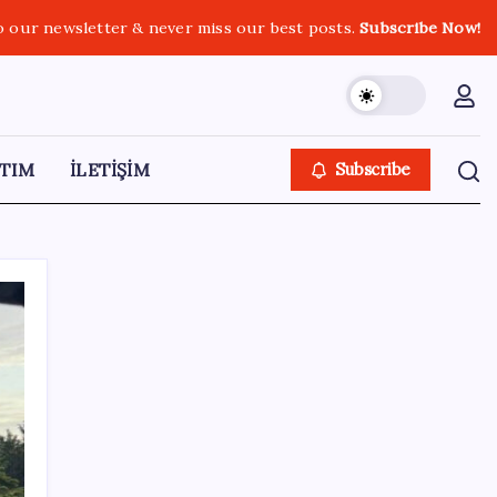
o our newsletter & never miss our best posts.
Subscribe Now!
TIM
İLETİŞİM
Subscribe
SON YAZILAR
Microsoft’un Azure Linux Dağıtımı
Windows’a Geldi