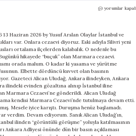
İki
yorumlar kapal
buçuk
şehrin
hikayesi
için
6 13 Haziran 2026 by Yusuf Arslan Olaylar İstanbul ve
kları var. Onlara cezaevi diyoruz. Eski adıyla Silivri yeni
sları ortalama ilçelerden kalabalık. O nedenle bu
r. Bugünkü hikayede “buçuk” olan Marmara cezaevi.
 kısmı orada malum. O kadar ki yasama ve yürütme
fusunun. Elbette dördüncü kuvvet olan basının
yor. Gazeteci Alican Uludağ, Ankara ilindeyken, Ankara
ra ilindeki evinden gözaltına alınıp İstanbul iline
lan Marmara Cezaevi’ne gönderildi. Alican Uludağ
i, ama kendisi Marmara Cezaevi’nde tutulmaya devam etti.
mış. Mesele iyice karıştı. Duruşma henüz başlamadı.
ar verdim. Devam ediyorum. Sanık Alican Uludağ’ın,
tanbul ilinden “görüntülü görüşme” yoluyla katılmasının
ı Ankara Adliyesi önünde dün bir basın açıklaması