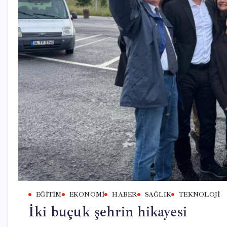
EĞITIM
EKONOMI
HABER
SAĞLIK
TEKNOLOJI
İki buçuk şehrin hikayesi