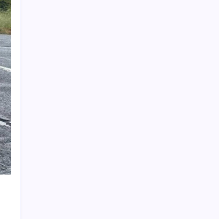
Dolar/TL tarihi zirvesini yeniledi: Dünyada
düşüyor, Türkiye’de rekor kırıyor
Müsavat Dervişoğlu: ‘Bu yasada tarif edilen
ikinci cumhuriyettir’
Akaryakıtta kötü sürpriz: İndirimin büyük
kısmı buhar oldu!
Savaşın ortasında milyarlar kazandı!
Fed ve ABD verileri piyasalardaki oynaklığı
artırdı
PS5 için Yeterli RAM Stoğu Var mı?
Gülistan Doku soruşturmasında tutuklanan
Tuncay Sonel’in mal varlığı ortaya çıktı: Bir
günde 20 işyerine sahip olmuş!
Enlila Sağlık, ABD’li Crescenta
Biosciences’ın çoğunluk hissesini satın aldı
Dünya alevlere teslim: Yangın komşuya