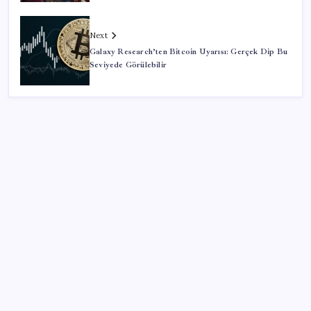
Next
Galaxy Research’ten Bitcoin Uyarısı: Gerçek Dip Bu
Seviyede Görülebilir
SON YAZILAR
Halkbank’tan beklenti üstü net kâr
Zihin Okuyan Yapay Zeka Firması: Beynini Okutana
50 Dolar