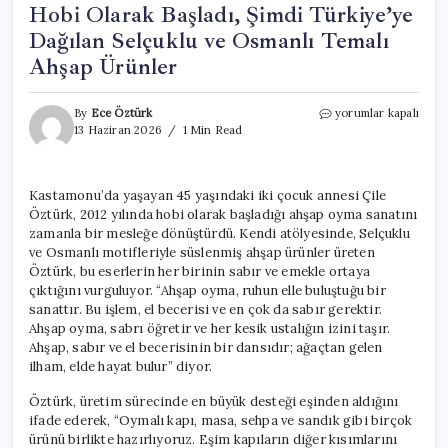
Hobi Olarak Başladı, Şimdi Türkiye’ye
Dağılan Selçuklu ve Osmanlı Temalı
Ahşap Ürünler
Hobi
By
Ece Öztürk
yorumlar kapalı
Olarak
13 Haziran 2026
1 Min Read
Başladı,
Şimdi
Türkiye’ye
Kastamonu’da yaşayan 45 yaşındaki iki çocuk annesi Çile
Dağılan
Öztürk, 2012 yılında hobi olarak başladığı ahşap oyma sanatını
Selçuklu
ve
zamanla bir mesleğe dönüştürdü. Kendi atölyesinde, Selçuklu
Osmanlı
ve Osmanlı motifleriyle süslenmiş ahşap ürünler üreten
Temalı
Öztürk, bu eserlerin her birinin sabır ve emekle ortaya
Ahşap
çıktığını vurguluyor. “Ahşap oyma, ruhun elle buluştuğu bir
Ürünler
sanattır. Bu işlem, el becerisi ve en çok da sabır gerektir.
için
Ahşap oyma, sabrı öğretir ve her kesik ustalığın izini taşır.
Ahşap, sabır ve el becerisinin bir dansıdır; ağaçtan gelen
ilham, elde hayat bulur” diyor.
Öztürk, üretim sürecinde en büyük desteği eşinden aldığını
ifade ederek, “Oymalı kapı, masa, sehpa ve sandık gibi birçok
ürünü birlikte hazırlıyoruz. Eşim kapıların diğer kısımlarını