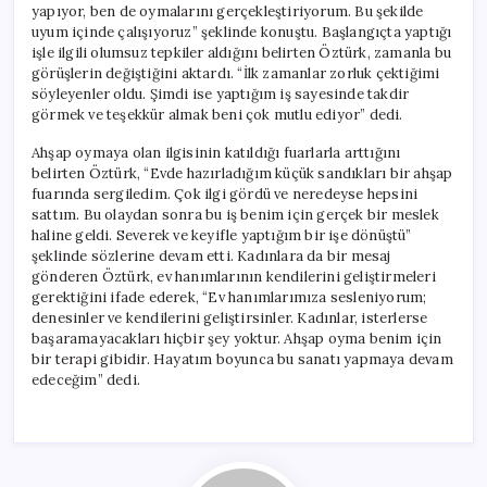
yapıyor, ben de oymalarını gerçekleştiriyorum. Bu şekilde
uyum içinde çalışıyoruz” şeklinde konuştu. Başlangıçta yaptığı
işle ilgili olumsuz tepkiler aldığını belirten Öztürk, zamanla bu
görüşlerin değiştiğini aktardı. “İlk zamanlar zorluk çektiğimi
söyleyenler oldu. Şimdi ise yaptığım iş sayesinde takdir
görmek ve teşekkür almak beni çok mutlu ediyor” dedi.
Ahşap oymaya olan ilgisinin katıldığı fuarlarla arttığını
belirten Öztürk, “Evde hazırladığım küçük sandıkları bir ahşap
fuarında sergiledim. Çok ilgi gördü ve neredeyse hepsini
sattım. Bu olaydan sonra bu iş benim için gerçek bir meslek
haline geldi. Severek ve keyifle yaptığım bir işe dönüştü”
şeklinde sözlerine devam etti. Kadınlara da bir mesaj
gönderen Öztürk, ev hanımlarının kendilerini geliştirmeleri
gerektiğini ifade ederek, “Ev hanımlarımıza sesleniyorum;
denesinler ve kendilerini geliştirsinler. Kadınlar, isterlerse
başaramayacakları hiçbir şey yoktur. Ahşap oyma benim için
bir terapi gibidir. Hayatım boyunca bu sanatı yapmaya devam
edeceğim” dedi.