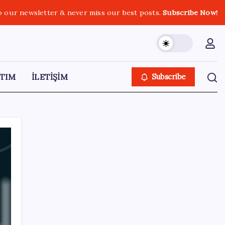
o our newsletter & never miss our best posts.
Subscribe Now!
TIM
İLETİŞİM
Subscribe
SON YAZILAR
Dolar/TL tarihi zirvesini yeniledi: Dünyada
düşüyor, Türkiye’de rekor kırıyor