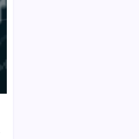
Müsavat Dervişoğlu: ‘Bu yasada tarif edilen
ikinci cumhuriyettir’
Akaryakıtta kötü sürpriz: İndirimin büyük
kısmı buhar oldu!
Savaşın ortasında milyarlar kazandı!
Fed ve ABD verileri piyasalardaki oynaklığı
artırdı
PS5 için Yeterli RAM Stoğu Var mı?
Gülistan Doku soruşturmasında tutuklanan
Tuncay Sonel’in mal varlığı ortaya çıktı: Bir
günde 20 işyerine sahip olmuş!
Enlila Sağlık, ABD’li Crescenta
Biosciences’ın çoğunluk hissesini satın aldı
Dünya alevlere teslim: Yangın komşuya
sıçradı, ölümler başladı
Bitcoin’de Fed baskısı: Teknoloji