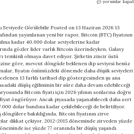
Galaxy
yorumlar kapal
Research’ten
Bitcoin
Uyarısı:
Gerçek
u Seviyede Görülebilir Posted on 13 Haziran 2026 13
Dip
fından yayımlanan yeni bir rapor, Bitcoin (BTC) fiyatının
Bu
lına kadar 40.000 dolar seviyelerine kadar
Seviyede
rında gözler lider varlık Bitcoin üzerindeyken, Galaxy
Görülebilir
ı temkinli olmaya davet ediyor. Şirketin zincir üstü
için
lizine göre, mevcut döngüde beklenen dip seviyesi henüz
tırmalar, fiyatın önümüzdeki dönemde daha düşük seviyeleri
celenen 13 farklı tarihsel dip göstergesinden şu ana
yasadaki düşüş eğiliminin bir süre daha devam edebileceği
ryosunda Bitcoin fiyatı için 2026 yılının sonlarına doğru
n fiyat öngörüyor. Ancak piyasada yaşanabilecek daha sert
7.000 dolar bandına kadar çekilebileceği de belirtiliyor.
döngülere bakıldığında, Bitcoin fiyatının zirve
ıplar dikkat çekiyor. 2012-2015 döneminde zirveden yüzde
öneminde ise yüzde 77 oranında bir düşüş yaşandı.