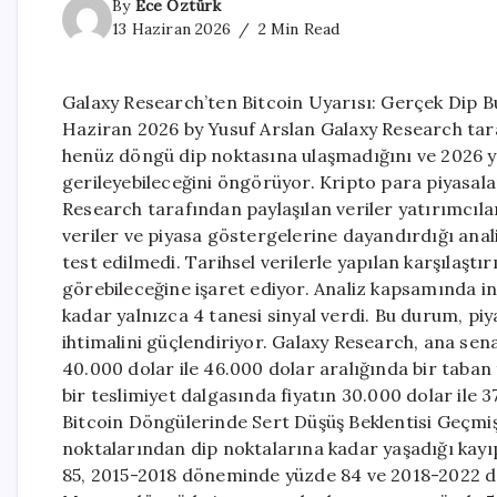
By
Ece Öztürk
13 Haziran 2026
2 Min Read
Galaxy Research’ten Bitcoin Uyarısı: Gerçek Dip B
Haziran 2026 by Yusuf Arslan Galaxy Research tara
henüz döngü dip noktasına ulaşmadığını ve 2026 yı
gerileyebileceğini öngörüyor. Kripto para piyasala
Research tarafından paylaşılan veriler yatırımcılar
veriler ve piyasa göstergelerine dayandırdığı ana
test edilmedi. Tarihsel verilerle yapılan karşılaş
görebileceğine işaret ediyor. Analiz kapsamında in
kadar yalnızca 4 tanesi sinyal verdi. Bu durum, pi
ihtimalini güçlendiriyor. Galaxy Research, ana sena
40.000 dolar ile 46.000 dolar aralığında bir taba
bir teslimiyet dalgasında fiyatın 30.000 dolar ile 3
Bitcoin Döngülerinde Sert Düşüş Beklentisi Geçmiş 
noktalarından dip noktalarına kadar yaşadığı kay
85, 2015-2018 döneminde yüzde 84 ve 2018-2022 d