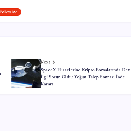
Follow Me
Next
SpaceX Hisselerine Kripto Borsalarında Dev
n
İlgi Sorun Oldu: Yoğun Talep Sonrası İade
Kararı