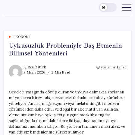
Skip
to
content
EKONOMI
Uykusuzluk Problemiyle Baş Etmenin
Bilimsel Yöntemleri
Uykusuzluk
By
Ece Öztürk
yorumlar kapalı
Problemiyle
17 Mayıs 2026
2 Min Read
Baş
Etmenin
Bilimsel
Geceleri yatağında dönüp duran ve uykuya dalmakta zorlanan
Yöntemleri
milyonlarca birey, sıkça eczanelerde bulunan takviye ürünlere
için
yöneliyor. Ancak, magnezyum veya melatonin gibi modern
çözümlerden daha etkili ve doğal bir alternatif var. Aslında,
vücudumuzun biyolojik işleyişi, uygun sıcaklık dengesi
sağlandığında dış müdahalelere ihtiyaç duymadan uykuya
dalmamızı mümkün kılıyor. Bu yöntem tamamen masrafsız ve
yan etkisiz bir dinlenme süreci sunuyor.