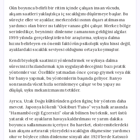
Gün boyunca belirli bir ritim içinde çalışan insan vücudu,
akşam saatleri yaklaştıkça iç sıcaklığını düşürmeye başlar. Bu
süreçte eller ve ayaklar, merkezdeki ısının dışarı atılmasına
yardımcı olan birer ısı tahliye vanası gibi çalışır. Merkez bölge
serinledikçe, beynimiz dinlenme zamanının geldiğini algılar.
1999 yılında gerçekleştirilen bir araştırma, uykuya dalma
hızını belirleyen en önemli faktörün psikolojik uyku hissi değil,
ayaklardaki sıcaklık seviyesi olduğunu ortaya koymuştur.
Kendi biyolojik saatinizi yönlendirmek ve uykuya dalma
sürecinizi hızlandırmak için uygulayabileceğiniz bazı pratik
yöntemler var. Özellikle yatmadan önce çorap giymek veya ılık
bir banyo yapmak, bu yöntemlerin başında geliyor. Banyo
sonrasında vücut hızla serinlemeye çalışır ve bu yapay ısı
düşüşü, uyku mekanizmasını tetikler.
Ayrıca, Uzak Doğu kültüründen gelen ilginç bir yöntem daha
mevcut. Japonya kökenli “Gokiburi Taiso” veya halk arasında
“Hamamböceği Egzersizi” olarak bilinen bu teknik, sırt üstü
yatarak el ve ayakların havaya kaldırılması ve yarım dakika
boyunca sallanmasını içeriyor. Bu hareket, ekstremitelerdeki
kan akışını artırarak yüzeydeki sıcaklığın düşmesine yardımcı
olur ve böylece zihin dinlenme sinyali alır. 1920’lerde Katsuzō