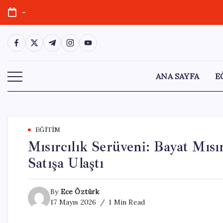
Skip
-
to
content
https://www.facebook.com/
https://twitter.com/
https://t.me/
https://www.instagram.com/
https://youtube.com/
ANA SAYFA
E
EĞITIM
Mısırcılık Serüveni: Bayat Mısır
Satışa Ulaştı
By
Ece Öztürk
17 Mayıs 2026
1 Min Read