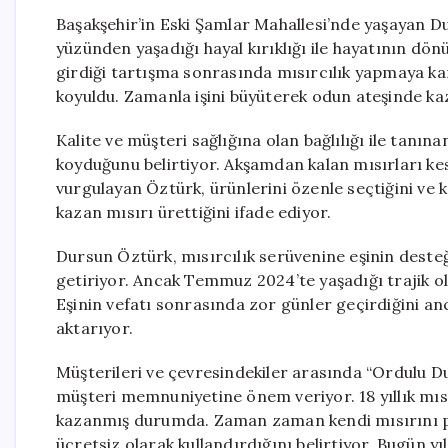
Başakşehir’in Eski Şamlar Mahallesi’nde yaşayan D
yüzünden yaşadığı hayal kırıklığı ile hayatının dön
girdiği tartışma sonrasında mısırcılık yapmaya kara
koyuldu. Zamanla işini büyüterek odun ateşinde ka
Kalite ve müşteri sağlığına olan bağlılığı ile tanın
koyduğunu belirtiyor. Akşamdan kalan mısırları kes
vurgulayan Öztürk, ürünlerini özenle seçtiğini ve k
kazan mısırı ürettiğini ifade ediyor.
Dursun Öztürk, mısırcılık serüvenine eşinin desteğiyl
getiriyor. Ancak Temmuz 2024’te yaşadığı trajik ola
Eşinin vefatı sonrasında zor günler geçirdiğini an
aktarıyor.
Müşterileri ve çevresindekiler arasında “Ordulu Du
müşteri memnuniyetine önem veriyor. 18 yıllık mısır
kazanmış durumda. Zaman zaman kendi mısırını piş
ücretsiz olarak kullandırdığını belirtiyor. Bugün y