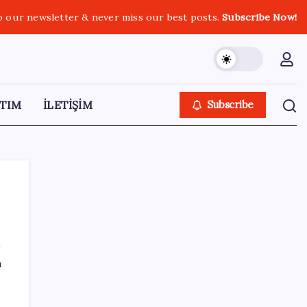
o our newsletter & never miss our best posts.
Subscribe Now!
TIM
İLETİŞİM
Subscribe
SON YAZILAR
ı
Dolar/TL tarihi zirvesini yeniledi: Dünyada
düşüyor, Türkiye’de rekor kırıyor