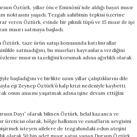
Hayatını
ursun Öztürk, yıllar önce Eminönü’nde aldığı bayat mısır
Değiştirdi,
üm noktasını yaşadı. Tezgah sahibinin tepkisi üzerine
Yıllık
r veren Öztürk, evinde bir piknik tüpü ve 15 mısır ile işe
50
zan mısırı satmaya başladı.
Bin
Satışa
an Öztürk, taze ürün satışı konusunda katı kurallar
Ulaştı
inlikle satmadığını, bu mısırları hayvanlara verdiğini
için
özleme mısırın tazeliğini korumak adına ağırlıklı olarak
e başladığını ve birlikte uzun yıllar çalıştıklarını dile
yla eşi Zeynep Öztürk’ü kalp krizi nedeniyle kaybetti.
cak onun anısını yaşatmak adına işine devam ettiğini
rsun Dayı” olarak bilinen Öztürk, helal kazanca ve
 üreticisi olarak, bölge halkının ve esnafların sevgisini
irmek isteyen ailelere de tezgahındaki odun ateşini
ıllık olarak 50 bin adet mısır satışı yapan Dursun Öztürk,