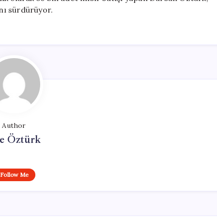
ını sürdürüyor.
Author
e Öztürk
Follow Me