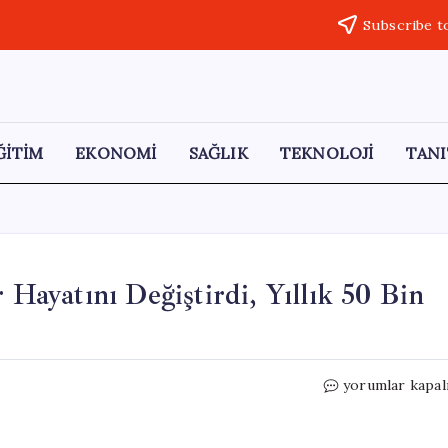
Subscribe t
ĞİTİM
EKONOMİ
SAĞLIK
TEKNOLOJİ
TANI
 Hayatını Değiştirdi, Yıllık 50 Bin
Mısırcılık
yorumlar kapal
Serüveni:
Bayat
Mısır