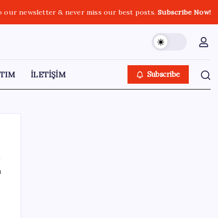
o our newsletter & never miss our best posts.
Subscribe Now!
TIM
İLETİŞİM
Subscribe
ı
SON YAZILAR
Zihin Okuyan Yapay Zeka Firması: Beynini
Okutana 50 Dolar