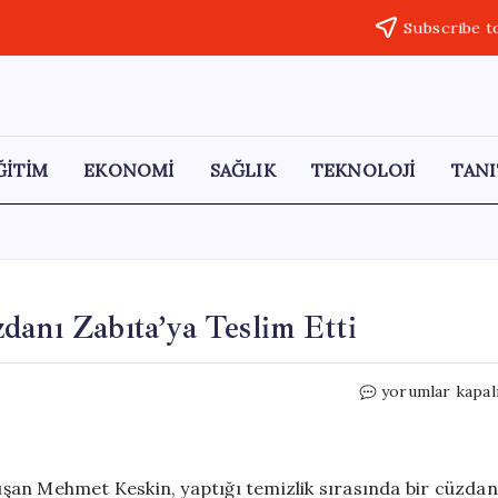
Subscribe t
ĞİTİM
EKONOMİ
SAĞLIK
TEKNOLOJİ
TANI
danı Zabıta’ya Teslim Etti
Temizlik
yorumlar kapal
Görevlisi
Bulduğu
Cüzdanı
Zabıta’ya
alışan Mehmet Keskin, yaptığı temizlik sırasında bir cüzdan