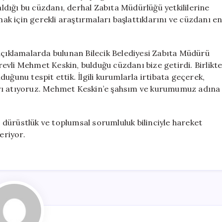
Teslim
 aldığı bu cüzdanı, derhal Zabıta Müdürlüğü yetkililerine
Etti
mak için gerekli araştırmaları başlattıklarını ve cüzdanı e
için
açıklamalarda bulunan Bilecik Belediyesi Zabıta Müdürü
evli Mehmet Keskin, bulduğu cüzdanı bize getirdi. Birlikt
uğunu tespit ettik. İlgili kurumlarla irtibata geçerek,
arı atıyoruz. Mehmet Keskin’e şahsım ve kurumumuz adına
dürüstlük ve toplumsal sorumluluk bilinciyle hareket
eriyor.