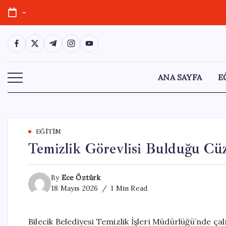
Skip
-
to
content
https://www.facebook.com/
https://twitter.com/
https://t.me/
https://www.instagram.com/
https://youtube.com/
ANA SAYFA
E
EĞITIM
Temizlik Görevlisi Bulduğu Cüz
By
Ece Öztürk
18 Mayıs 2026
1 Min Read
Bilecik Belediyesi Temizlik İşleri Müdürlüğü’nde ç