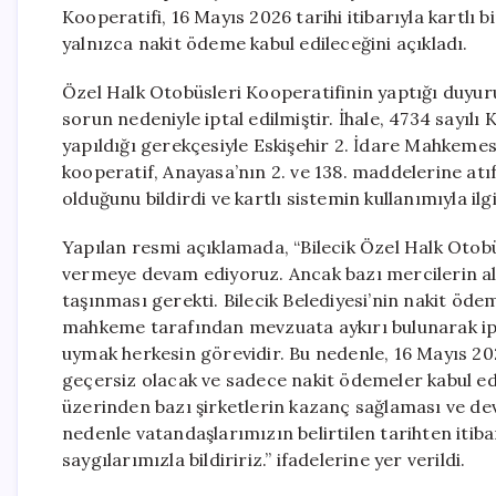
Kooperatifi, 16 Mayıs 2026 tarihi itibarıyla kartlı 
yalnızca nakit ödeme kabul edileceğini açıkladı.
Özel Halk Otobüsleri Kooperatifinin yaptığı duyuruy
sorun nedeniyle iptal edilmiştir. İhale, 4734 sayıl
yapıldığı gerekçesiyle Eskişehir 2. İdare Mahkemes
kooperatif, Anayasa’nın 2. ve 138. maddelerine a
olduğunu bildirdi ve kartlı sistemin kullanımıyla ilg
Yapılan resmi açıklamada, “Bilecik Özel Halk Otob
vermeye devam ediyoruz. Ancak bazı mercilerin ald
taşınması gerekti. Bilecik Belediyesi’nin nakit ödem
mahkeme tarafından mevzuata aykırı bulunarak ipt
uymak herkesin görevidir. Bu nedenle, 16 Mayıs 202
geçersiz olacak ve sadece nakit ödemeler kabul ed
üzerinden bazı şirketlerin kazanç sağlaması ve d
nedenle vatandaşlarımızın belirtilen tarihten iti
saygılarımızla bildiririz.” ifadelerine yer verildi.