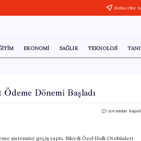
Subscribe t
ĞİTİM
EKONOMİ
SAĞLIK
TEKNOLOJİ
TANI
it Ödeme Dönemi Başladı
Bilecik’te
yorumlar kapal
Toplu
Taşımada
Nakit
Ödeme
deme sistemine geçiş yaptı. Bilecik Özel Halk Otobüsleri