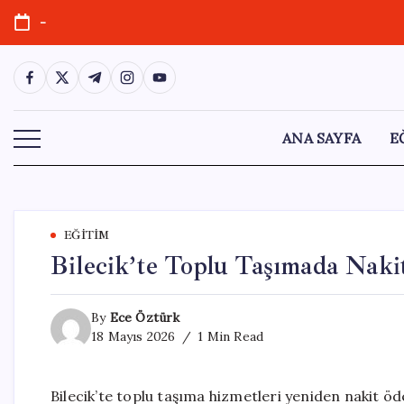
Skip
-
to
content
https://www.facebook.com/
https://twitter.com/
https://t.me/
https://www.instagram.com/
https://youtube.com/
ANA SAYFA
E
EĞITIM
Bilecik’te Toplu Taşımada Nak
By
Ece Öztürk
18 Mayıs 2026
1 Min Read
Bilecik’te toplu taşıma hizmetleri yeniden nakit ö