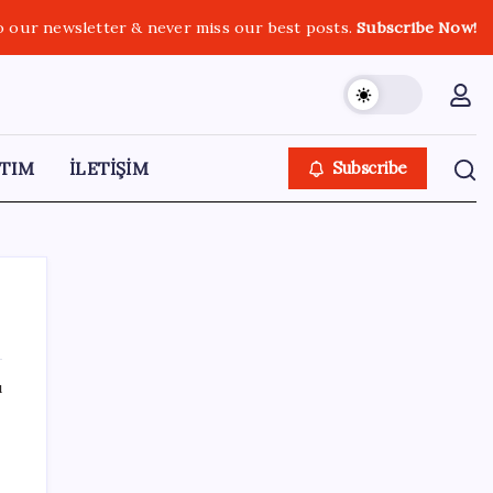
o our newsletter & never miss our best posts.
Subscribe Now!
TIM
İLETİŞİM
Subscribe
ı
SON YAZILAR
Yargıtay’dan kritik karar: SGK emekliye faiz
ödeyecek!