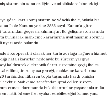
Dönemi
biniş sisteminin sona erdiğini ve minibüslere binmek için
Başladı
için
a göre, kartlı biniş sistemine yönelik ihale, hukuki bir
ı Kamu İhale Kanunu yerine 2886 sayılı Kanun’a göre
i tarafından geçersiz kılınmıştır. Bu gelişme sonrasında
tıfta bulunarak mahkeme kararlarına uyulmasının zorunlu
ili uyarılarda bulundu.
üsleri Kooperatifi olarak her türlü zorluğa rağmen hizmet
ığı hatalı kararlar nedeniyle bu sürecin yargıya
eyi kaldırarak elektronik ücret sistemine geçiş ihalesi,
al edilmiştir. Anayasa gereği, mahkeme kararlarına
6 tarihinden itibaren toplu taşımada kartlı binişler
ilecektir. Mahkeme tarafından iptal edilen sistem
evam etmesi durumunda hukuki sorunlar yaşanacaktır. Bu
baren nakit ödeme ile seyahat edebileceğini kamuoyuna