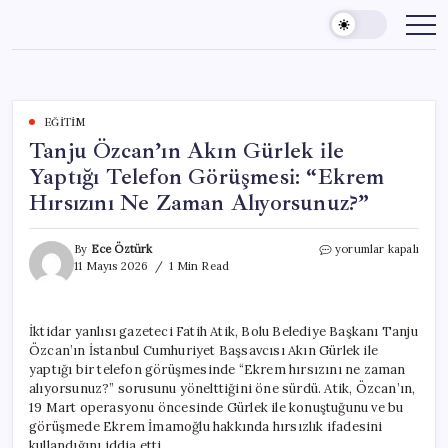
Skip
to
content
EĞITIM
Tanju Özcan’ın Akın Gürlek ile
Yaptığı Telefon Görüşmesi: “Ekrem
Hırsızını Ne Zaman Alıyorsunuz?”
Tanju
By
Ece Öztürk
yorumlar kapalı
Özcan’ın
11 Mayıs 2026
1 Min Read
Akın
Gürlek
ile
İktidar yanlısı gazeteci Fatih Atik, Bolu Belediye Başkanı Tanju
Yaptığı
Özcan’ın İstanbul Cumhuriyet Başsavcısı Akın Gürlek ile
Telefon
Görüşmesi:
yaptığı bir telefon görüşmesinde “Ekrem hırsızını ne zaman
“Ekrem
alıyorsunuz?” sorusunu yönelttiğini öne sürdü. Atik, Özcan’ın,
Hırsızını
19 Mart operasyonu öncesinde Gürlek ile konuştuğunu ve bu
Ne
görüşmede Ekrem İmamoğlu hakkında hırsızlık ifadesini
Zaman
kullandığını iddia etti.