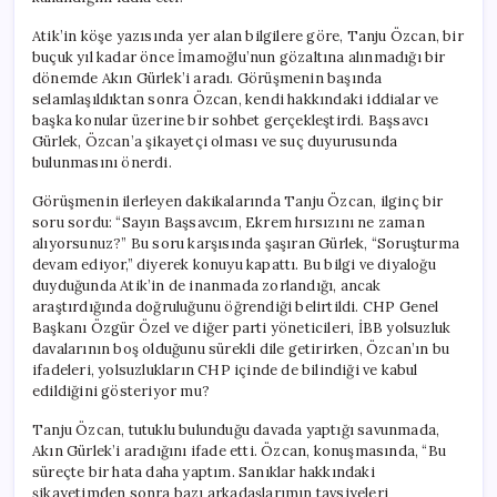
Alıyorsunuz?”
için
Atik’in köşe yazısında yer alan bilgilere göre, Tanju Özcan, bir
buçuk yıl kadar önce İmamoğlu’nun gözaltına alınmadığı bir
dönemde Akın Gürlek’i aradı. Görüşmenin başında
selamlaşıldıktan sonra Özcan, kendi hakkındaki iddialar ve
başka konular üzerine bir sohbet gerçekleştirdi. Başsavcı
Gürlek, Özcan’a şikayetçi olması ve suç duyurusunda
bulunmasını önerdi.
Görüşmenin ilerleyen dakikalarında Tanju Özcan, ilginç bir
soru sordu: “Sayın Başsavcım, Ekrem hırsızını ne zaman
alıyorsunuz?” Bu soru karşısında şaşıran Gürlek, “Soruşturma
devam ediyor,” diyerek konuyu kapattı. Bu bilgi ve diyaloğu
duyduğunda Atik’in de inanmada zorlandığı, ancak
araştırdığında doğruluğunu öğrendiği belirtildi. CHP Genel
Başkanı Özgür Özel ve diğer parti yöneticileri, İBB yolsuzluk
davalarının boş olduğunu sürekli dile getirirken, Özcan’ın bu
ifadeleri, yolsuzlukların CHP içinde de bilindiği ve kabul
edildiğini gösteriyor mu?
Tanju Özcan, tutuklu bulunduğu davada yaptığı savunmada,
Akın Gürlek’i aradığını ifade etti. Özcan, konuşmasında, “Bu
süreçte bir hata daha yaptım. Sanıklar hakkındaki
şikayetimden sonra bazı arkadaşlarımın tavsiyeleri