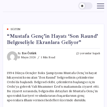
Skip
to
content
EĞITIM
“Mustafa Genç’in Hayatı ‘Son Raund’
Belgeseliyle Ekranlara Geliyor”
“Mustafa
By
Ece Öztürk
yorumlar kapalı
Genç’in
13 Mayıs 2026
1 Min Read
Hayatı
‘Son
Raund’
1994 Dünya Gençler Boks Şampiyonu Mustafa Genç’in hayat
Belgeseliyle
hikayesini konu alan “Son Raund” belgeselinin çekimlerine
Ekranlara
Geliyor”
Ordu’da başlandı. Belgesel ekibi, çekimlerin başlangıcı için
için
Ordu’ya gelerek Vali Muammer Erol’u makamında ziyaret etti.
Bu ziyaret sırasında, belgeselin detayları ile Mustafa Genç’in
sporculuk kariyeri ve uluslararası başarılarının genç
sporculara ilham vermesi hedefleri üzerinde duruldu.