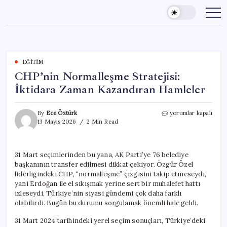
Skip
to
content
EĞITIM
CHP’nin Normalleşme Stratejisi:
İktidara Zaman Kazandıran Hamleler
CHP’nin
By
Ece Öztürk
yorumlar kapalı
Normalleşme
13 Mayıs 2026
2 Min Read
Stratejisi:
İktidara
Zaman
31 Mart seçimlerinden bu yana, AK Parti’ye 76 belediye
Kazandıran
başkanının transfer edilmesi dikkat çekiyor. Özgür Özel
Hamleler
için
liderliğindeki CHP, “normalleşme” çizgisini takip etmeseydi,
yani Erdoğan ile el sıkışmak yerine sert bir muhalefet hattı
izleseydi, Türkiye’nin siyasi gündemi çok daha farklı
olabilirdi. Bugün bu durumu sorgulamak önemli hale geldi.
31 Mart 2024 tarihindeki yerel seçim sonuçları, Türkiye’deki