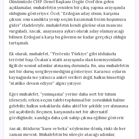
Günümüzde CHP Genel Başkanı Özgür Özel’den gelen
açıklamalar, muhalefetin yeniden bir çıkış yapma arayışında
olduğunu gösteriyor. Özel, “Erdoğan aday olsun, karşıma
çıksın; onu sandıkta yenip seçim kazanmak bizim hoşumuza
gider” ifadeleriyle, muhalefetin kendi gücüne olan inancını
vurguladı. Ancak, anayasaya aykırı olarak aday olamayacağı
bilinen Erdoğan’a karşı bu güvenin ne kadar gerçekçi olduğu
tartışmalı.
Ek olarak, muhalefet, “Terörsüz Türkiye” gibi iddialarla
terörist başı Öcalan’a statü arayışında olan komisyonlarla
ilgili de somut adımlar atmamış durumda. Bu, ana muhalefetin
net bir duruş sergileyemediğini gösteriyor. Kararsız oyların
kaynağında ise yalnızca anket verileri değil, halkın hissettiği
“statüko devam ediyor” algısı yatıyor.
Eğer muhalefet, “yumuşama” yerine daha sert bir tutum
izleseydi, erken seçim talebi toplumsal bir zorunluluk haline
gelebilir, halkın sokaklarda daha aktif bir şekilde yer almasına
yol açabilirdi. Seçmen, karşısında net bir alternatif
gördüğünde, sandığa daha çok sahip çıkma eğilimi gösterir.
Ancak, iktidarın “kaos ve beka” söylemine dönüş riski de her
zaman mevcut. Muhalefetin bu süreçte atacağı adımlar,