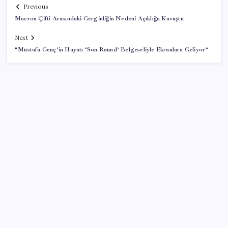
Previous
Macron Çifti Arasındaki Gerginliğin Nedeni Açıklığa Kavuştu
Next
“Mustafa Genç’in Hayatı ‘Son Raund’ Belgeseliyle Ekranlara Geliyor”
SON YAZILAR
Microsoft’un Azure Linux Dağıtımı Windows’a Geldi
Dolar/TL tarihi zirvesini yeniledi: Dünyada düşüyor,
Türkiye’de rekor kırıyor
Müsavat Dervişoğlu: ‘Bu yasada tarif edilen ikinci