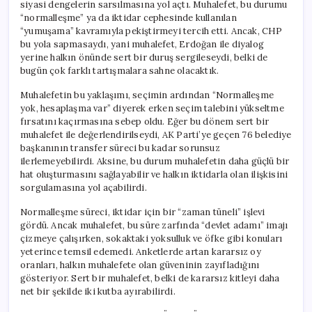
siyasi dengelerin sarsılmasına yol açtı. Muhalefet, bu durumu
“normalleşme” ya da iktidar cephesinde kullanılan
“yumuşama” kavramıyla pekiştirmeyi tercih etti. Ancak, CHP
bu yola sapmasaydı, yani muhalefet, Erdoğan ile diyalog
yerine halkın önünde sert bir duruş sergileseydi, belki de
bugün çok farklı tartışmalara sahne olacaktık.
Muhalefetin bu yaklaşımı, seçimin ardından “Normalleşme
yok, hesaplaşma var” diyerek erken seçim talebini yükseltme
fırsatını kaçırmasına sebep oldu. Eğer bu dönem sert bir
muhalefet ile değerlendirilseydi, AK Parti’ye geçen 76 belediye
başkanının transfer süreci bu kadar sorunsuz
ilerlemeyebilirdi. Aksine, bu durum muhalefetin daha güçlü bir
hat oluşturmasını sağlayabilir ve halkın iktidarla olan ilişkisini
sorgulamasına yol açabilirdi.
Normalleşme süreci, iktidar için bir “zaman tüneli” işlevi
gördü. Ancak muhalefet, bu süre zarfında “devlet adamı” imajı
çizmeye çalışırken, sokaktaki yoksulluk ve öfke gibi konuları
yeterince temsil edemedi. Anketlerde artan kararsız oy
oranları, halkın muhalefete olan güveninin zayıfladığını
gösteriyor. Sert bir muhalefet, belki de kararsız kitleyi daha
net bir şekilde iki kutba ayırabilirdi.