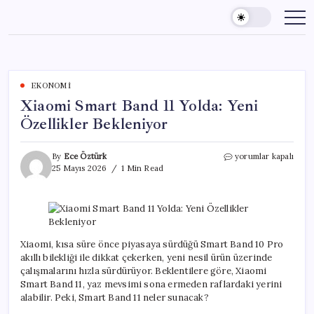
Skip
to
content
EKONOMI
Xiaomi Smart Band 11 Yolda: Yeni
Özellikler Bekleniyor
Xiaomi
By
Ece Öztürk
yorumlar kapalı
Smart
25 Mayıs 2026
1 Min Read
Band
11
Yolda:
Yeni
Özellikler
Bekleniyor
Xiaomi, kısa süre önce piyasaya sürdüğü Smart Band 10 Pro
için
akıllı bilekliği ile dikkat çekerken, yeni nesil ürün üzerinde
çalışmalarını hızla sürdürüyor. Beklentilere göre, Xiaomi
Smart Band 11, yaz mevsimi sona ermeden raflardaki yerini
alabilir. Peki, Smart Band 11 neler sunacak?