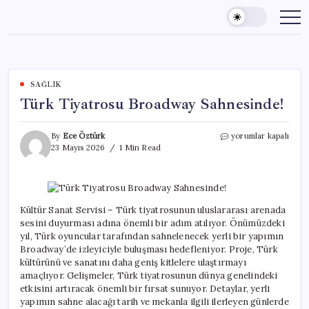
Skip
to
content
SAĞLIK
Türk Tiyatrosu Broadway Sahnesinde!
Türk
By
Ece Öztürk
yorumlar kapalı
Tiyatrosu
23 Mayıs 2026
1 Min Read
Broadway
Sahnesinde!
için
Kültür Sanat Servisi – Türk tiyatrosunun uluslararası arenada
sesini duyurması adına önemli bir adım atılıyor. Önümüzdeki
yıl, Türk oyuncular tarafından sahnelenecek yerli bir yapımın
Broadway’de izleyiciyle buluşması hedefleniyor. Proje, Türk
kültürünü ve sanatını daha geniş kitlelere ulaştırmayı
amaçlıyor. Gelişmeler, Türk tiyatrosunun dünya genelindeki
etkisini artıracak önemli bir fırsat sunuyor. Detaylar, yerli
yapımın sahne alacağı tarih ve mekanla ilgili ilerleyen günlerde