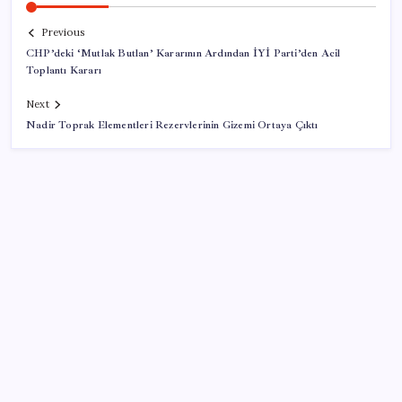
Previous
CHP’deki ‘Mutlak Butlan’ Kararının Ardından İYİ Parti’den Acil
Toplantı Kararı
Next
Nadir Toprak Elementleri Rezervlerinin Gizemi Ortaya Çıktı
SON YAZILAR
Yargıtay’dan kritik karar: SGK emekliye faiz
ödeyecek!