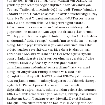
yönelik belirlenen 1 Temmuz tarihi yaklaşırken USMCA’nın
yenilenip yenilenmeyeceğine ilişkin bir soruyu yanıtlayan
Trump, “Yenilemek niyetinde değilim.” dedi. Trump, “şimdiye
kadarki en kötü ticaret anlaşması” olarak nitelendirdiği Kuzey
Amerika Serbest Ticaret Anlaşması’nın (NAFTA) yerini alan
USMCA ile sistemin daha iyi hale getirildiğini aktardı.
Anlaşmanın imzalanmasından 6 yıl sonra yeniden gözden
geçirilmesine imkan tanıyan yapısına dikkati çeken Trump,
“Yenileyip yenilemeyeceğimi bilmiyorum çünkü ABD çok daha
iyi durumda.” dedi. Trump, ” Kanada ‘nın ve Meksika’nın sahip
olduğu hiçbir şeye ihtiyacımız yok ama onların bizim sahip
olduğumuz her şeye ihtiyacı var. Bize daha iyi davranmak
zorundalar. Meksika ve Kanada ile ticarette açık veriyoruz
oysa onlarla ticarette fazla veriyor olmamız gerekirdi.” diye
konuştu. USMCA’yı “daha iyi bir anlaşma” olarak
tanımlamasının nedeninin “sona erdirme” hakkı vermesi
olduğunu vurgulayan Trump, Kanada ve Meksika ile
görüştüklerini kaydetti. NAFTA yerini USMCA’ya bırakmıştı
ABD Başkanı Trump’ın talebiyle Ağustos 2017’de müzakereye
açılan NAFTA, sert pazarlıkların ardından önemli
değişikliklere uğramıştı. Washington’dan gelen talep sonrası
USMCA olarak adlandırılan yeni anlaşma, Trump, eski Kanada
Başbakanı Justin Trudeau ve eski Meksika Devlet Başkanı
Enrique Pena Nieto tarafından Kasım 2018’de Arjantin’deki