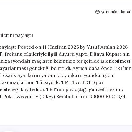
TRT,
yorumlar kapal
Dünya
Kupası
maçları
için
frekans
 paylaştı Posted on 11 Haziran 2026 by Yusuf Arslan 2026
bilgilerini
frekans bilgileriyle ilgili duyuru yaptı. Dünya Kupası’nın
paylaştı
izasyondaki maçların kesintisiz bir şekilde izlenebilmesi
için
e ayarlanması gerektiği belirtildi. Ayrıca daha önce TRT’nin
frekans ayarlarını yapan izleyicilerin yeniden işlem
pası maçlarının Türkiye’de TRT 1 ve TRT Spor
enebileceği kaydedildi. TRT’nin paylaştığı güncel frekans
794 Polarizasyon: V (Dikey) Sembol oranı: 30000 FEC: 3/4