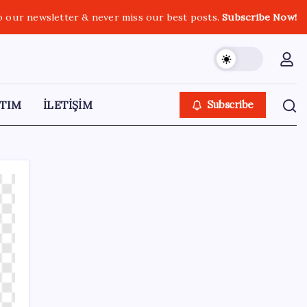
o our newsletter & never miss our best posts.
Subscribe Now!
TIM
İLETİŞİM
Subscribe
SON YAZILAR
Zihin Okuyan Yapay Zeka Firması: Beynini
Okutana 50 Dolar