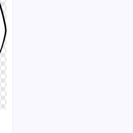
Prof. Dr. Osman Müftüoğlu açıkladı… Poşet
çaydaki tehlike: Sıcak suyla temas
ettiğinde…
Sayaç
Kategoriler
Eğitim
Ekonomi
Haber
Sağlık