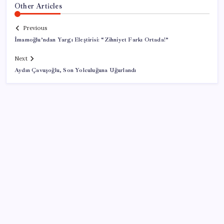
Other Articles
Previous
İmamoğlu’ndan Yargı Eleştirisi: “Zihniyet Farkı Ortada!”
Next
Aydın Çavuşoğlu, Son Yolculuğuna Uğurlandı
SON YAZILAR
Yargıtay’dan kritik karar: SGK emekliye faiz
ödeyecek!