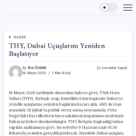
Skip
to
content
HABER
THY, Dubai Uçuşlarını Yeniden
Başlatıyor
THY,
By
Ece Öztürk
yorumlar kapalı
Dubai
18 Mayıs 2026
1 Min Read
Uçuşlarını
Yeniden
Başlatıyor
18 Mayıs 2026 tarihinde duyurulan habere göre, Türk Hava
için
Yolları (THY), Birleşik Arap Emirlikleri’nin başkenti Dubai’ye
yönelik uçuşlarını yeniden başlatma kararı aldı. ABD ile İran
arasında 28 Şubat’ta patlak veren savaş sonrasında, Orta
Doğu’daki bazı ülkelerin hava sahalarını kapatması nedeniyle
Dubai seferleri durdurulmuştu. THY İletişim Başkanlığı’ndan
yapılan açıklamaya göre, bu seferler 9 Haziran saat 01.30
itibarıyla yeniden gerçekleştirilecek. İstanbul-Dubai uçuşları,