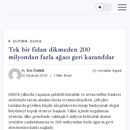
Skip
to
content
EĞITIM
HABER
Tek bir fidan dikmeden 200
milyondan fazla ağacı geri kazandılar
Tek
By
Ece Öztürk
yorumlar kapalı
bir
22 Haziran 2026
2 Min Read
fidan
dikmeden
200
1980’li yıllarda yaşanan şiddetli kuraklık ve artan nüfus baskısı
milyondan
nedeniyle tarım alanları hızla verimsizleşirken, çiftçiler
fazla
ağacı
tarlalarda görülen küçük sürgünleri koruyup budayarak doğal
geri
büyümeyi teşvik etmeye başladı. Yıllar içinde uygulanan
kazandılar
yöntem, ülke genelinde yaklaşık 5 milyon hektarlık alanın
için
yeniden canlanmasına ve 200 milyondan fazla ağacın geri
dönmesine katkı sağladı.