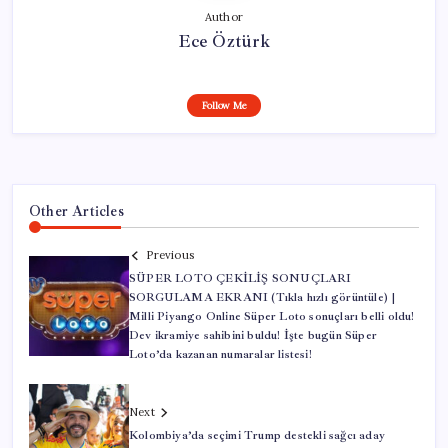
Author
Ece Öztürk
Follow Me
Other Articles
Previous
SÜPER LOTO ÇEKİLİŞ SONUÇLARI
SORGULAMA EKRANI (Tıkla hızlı görüntüle) |
Milli Piyango Online Süper Loto sonuçları belli oldu!
Dev ikramiye sahibini buldu! İşte bugün Süper
Loto’da kazanan numaralar listesi!
Next
Kolombiya’da seçimi Trump destekli sağcı aday