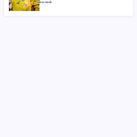
kazandı
SON YAZILAR
Petrol yükseldi: Akaryakıta dev zam geliyor!
Microsoft’un Azure Linux Dağıtımı Windows’a Geldi
Dolar/TL tarihi zirvesini yeniledi: Dünyada düşüyor,
Türkiye’de rekor kırıyor
Müsavat Dervişoğlu: ‘Bu yasada tarif edilen ikinci
cumhuriyettir’