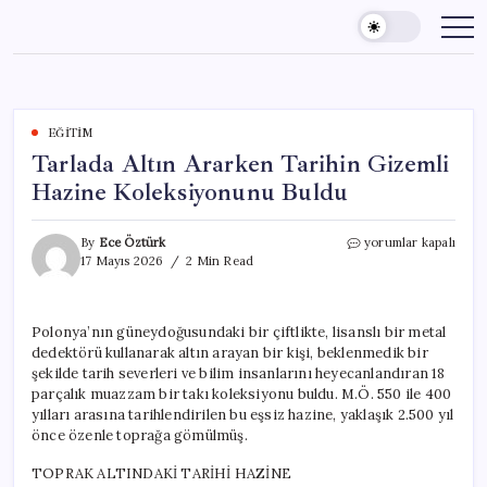
Skip
to
content
EĞITIM
Tarlada Altın Ararken Tarihin Gizemli
Hazine Koleksiyonunu Buldu
Tarlada
By
Ece Öztürk
yorumlar kapalı
Altın
17 Mayıs 2026
2 Min Read
Ararken
Tarihin
Gizemli
Polonya’nın güneydoğusundaki bir çiftlikte, lisanslı bir metal
Hazine
dedektörü kullanarak altın arayan bir kişi, beklenmedik bir
Koleksiyonunu
Buldu
şekilde tarih severleri ve bilim insanlarını heyecanlandıran 18
için
parçalık muazzam bir takı koleksiyonu buldu. M.Ö. 550 ile 400
yılları arasına tarihlendirilen bu eşsiz hazine, yaklaşık 2.500 yıl
önce özenle toprağa gömülmüş.
TOPRAK ALTINDAKİ TARİHİ HAZİNE