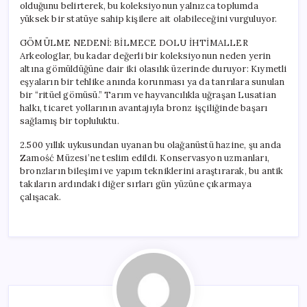
olduğunu belirterek, bu koleksiyonun yalnızca toplumda
yüksek bir statüye sahip kişilere ait olabileceğini vurguluyor.
GÖMÜLME NEDENİ: BİLMECE DOLU İHTİMALLER
Arkeologlar, bu kadar değerli bir koleksiyonun neden yerin
altına gömüldüğüne dair iki olasılık üzerinde duruyor: Kıymetli
eşyaların bir tehlike anında korunması ya da tanrılara sunulan
bir “ritüel gömüsü.” Tarım ve hayvancılıkla uğraşan Lusatian
halkı, ticaret yollarının avantajıyla bronz işçiliğinde başarı
sağlamış bir topluluktu.
2.500 yıllık uykusundan uyanan bu olağanüstü hazine, şu anda
Zamość Müzesi’ne teslim edildi. Konservasyon uzmanları,
bronzların bileşimi ve yapım tekniklerini araştırarak, bu antik
takıların ardındaki diğer sırları gün yüzüne çıkarmaya
çalışacak.