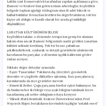
Lublin Anıt Konservatörü tarafından yapılan açıklamaya göre,
Zamość ve Krakow’dan gelen uzman arkeologlar, keşfedilen
bölgede toplam ağırlığı 4 kilogram olan 18 adet bilezik ve
halhal buldular. Bronzdan üretilen bu değerli takıların, tek bir
kişiye ait olduğu ve kasıtlı olarak bir arada gömüldüğü
düşünülüyor.
LUSATİAN KÜLTÜRÜNÜN İZLERİ
Keşfedilen takılar, o dönemde Avrupa’nın geniş bir alanına
hakim olan ancak Zamość bölgesinde nadir görülen Lusatian
kültürü stilinde üretilmiş. Tek bir bronz çubuktan
şekillendirilerek, oyularak ve detaylı gravürlerle süslenerek
hazırlanan bu parçalar, o dönemin işçilik kalitesini gözler
önüne seriyor.
Dikkate değer detaylar arasında:
– Eşsiz Tasarımlar: Takıların dış yüzeyleri, geometrik
desenler ve çizgilerle dikkatlice işlenmiş. Bazı parçaların iç
kısımlarında da ince gravürler mevcut.
– Simetrik Setler: Çoğu parçanın birebir eşleri bulunuyor; bu
da bunların her iki bileğe veya ayak bileğine takılmak üzere
tasarlanmış şık setler olduğunu ortaya koyuyor.
– Yüksek Statü Sembolü: Krakow Üniversitesi’nden Prof.
Wojciech Blajer, bu takıların üzerindeki işçiliğin “ustalık eseri”