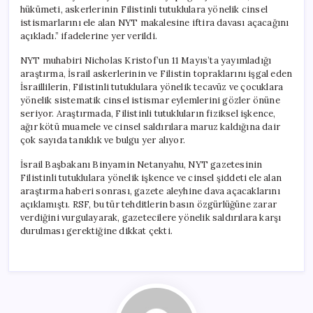
hükümeti, askerlerinin Filistinli tutuklulara yönelik cinsel
istismarlarını ele alan NYT makalesine iftira davası açacağını
açıkladı.” ifadelerine yer verildi.
NYT muhabiri Nicholas Kristof’un 11 Mayıs’ta yayımladığı
araştırma, İsrail askerlerinin ve Filistin topraklarını işgal eden
İsraillilerin, Filistinli tutuklulara yönelik tecavüz ve çocuklara
yönelik sistematik cinsel istismar eylemlerini gözler önüne
seriyor. Araştırmada, Filistinli tutukluların fiziksel işkence,
ağır kötü muamele ve cinsel saldırılara maruz kaldığına dair
çok sayıda tanıklık ve bulgu yer alıyor.
İsrail Başbakanı Binyamin Netanyahu, NYT gazetesinin
Filistinli tutuklulara yönelik işkence ve cinsel şiddeti ele alan
araştırma haberi sonrası, gazete aleyhine dava açacaklarını
açıklamıştı. RSF, bu tür tehditlerin basın özgürlüğüne zarar
verdiğini vurgulayarak, gazetecilere yönelik saldırılara karşı
durulması gerektiğine dikkat çekti.