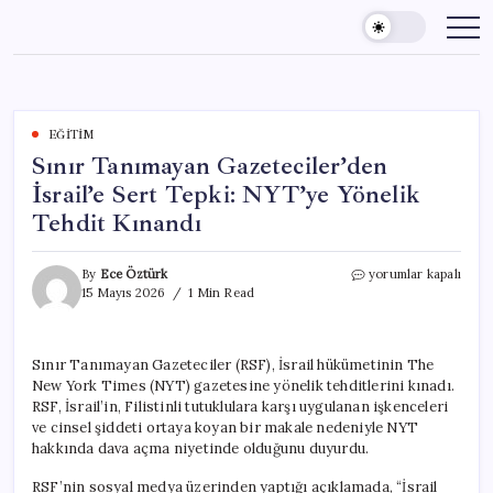
Skip
to
content
EĞITIM
Sınır Tanımayan Gazeteciler’den
İsrail’e Sert Tepki: NYT’ye Yönelik
Tehdit Kınandı
Sınır
By
Ece Öztürk
yorumlar kapalı
Tanımayan
15 Mayıs 2026
1 Min Read
Gazeteciler’den
İsrail’e
Sert
Sınır Tanımayan Gazeteciler (RSF), İsrail hükümetinin The
Tepki:
New York Times (NYT) gazetesine yönelik tehditlerini kınadı.
NYT’ye
Yönelik
RSF, İsrail’in, Filistinli tutuklulara karşı uygulanan işkenceleri
Tehdit
ve cinsel şiddeti ortaya koyan bir makale nedeniyle NYT
Kınandı
hakkında dava açma niyetinde olduğunu duyurdu.
için
RSF’nin sosyal medya üzerinden yaptığı açıklamada, “İsrail