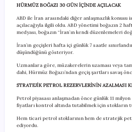
HÜRMÜZ BOĞAZI 30 GÜN İÇİNDE AÇILACAK
ABD ile İran arasındaki diğer anlaşmazlık konusu 
açılacağıyla ilgili oldu. ABD yönetimi boğazın 2 ha
medyası, boğazın “İran’ın kendi düzenlemeleri do
İran’ın geçişleri hafta içi günlük 7 saatle sınırlan
düşündüğünü gösteriyor.
Uzmanlara göre, müzakerelerin uzaması veya tamam
dahi, Hürmüz Boğazı’ndan geçiş şartları savaş önce
STRATEJİK PETROL REZERVLERİNİN AZALMASI K
Petrol piyasası anlaşmadan önce günlük 11 milyon 
fiyatları kontrol altında tutabilmek için stokların
Hem ticari petrol stoklarının hem de stratejik petr
ediyordu.