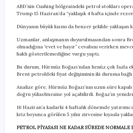
ABD’nin Cushing bölgesindeki petrol stokları oper
Trump 15 Haziran’da “yaklaşık 4 hafta içinde rezerv
Dünyanın büyük kısmı da benzer şekilde yaklaşan 
Uzmanlar, anlaşmanın duyurulmasından sonra Brent
olmadığına “evet ve hayır” cevabını verirken mev
haklı gösterilemediğine vurgu yaptı.
Bu durum, Hürmüz Boğazı’ndan henüz çok fazla ek 
Brent petroldeki fiyat değişiminin iki duruma bağlı 
Analize göre, Hürmüz Boğazı’nın uzun süre kapalı 
doğru yükselmesine yol açabilirdi. Boğaz’ın yeniden 
16 Haziran’a kadarki 4 haftalık dönemde yatırımcıl
kriz boyunca görülen 5 yılın zirvesine kıyasla yakla
PETROL PİYASASI NE KADAR SÜREDE NORMALE