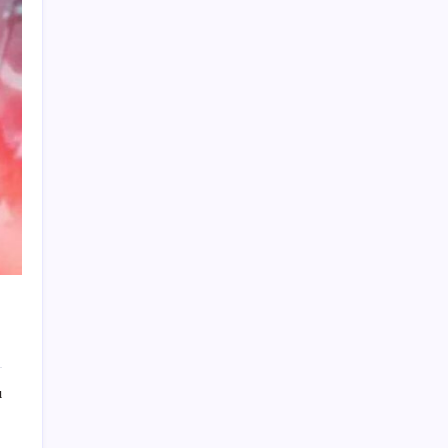
Dolar/TL tarihi zirvesini yeniledi: Dünyada
düşüyor, Türkiye’de rekor kırıyor
Müsavat Dervişoğlu: ‘Bu yasada tarif edilen
ikinci cumhuriyettir’
Akaryakıtta kötü sürpriz: İndirimin büyük
kısmı buhar oldu!
Savaşın ortasında milyarlar kazandı!
Fed ve ABD verileri piyasalardaki oynaklığı
artırdı
PS5 için Yeterli RAM Stoğu Var mı?
Gülistan Doku soruşturmasında tutuklanan
Tuncay Sonel’in mal varlığı ortaya çıktı: Bir
günde 20 işyerine sahip olmuş!
Enlila Sağlık, ABD’li Crescenta
ı
Biosciences’ın çoğunluk hissesini satın aldı
Dünya alevlere teslim: Yangın komşuya