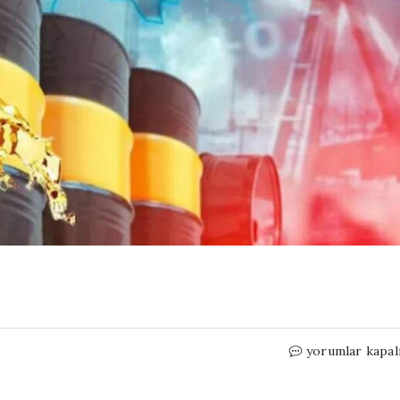
Petrolde
yorumlar kapal
tahminler
altüst