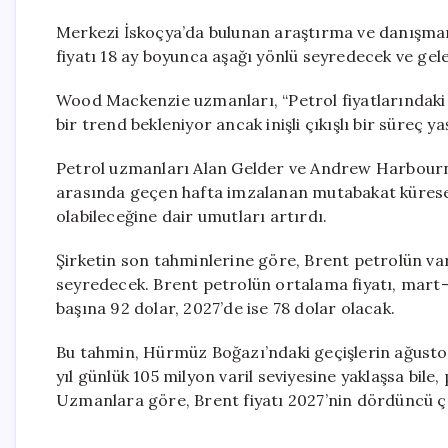
Merkezi İskoçya’da bulunan araştırma ve danışman
fiyatı 18 ay boyunca aşağı yönlü seyredecek ve gele
Wood Mackenzie uzmanları, “Petrol fiyatlarındaki 
bir trend bekleniyor ancak inişli çıkışlı bir süreç yaş
Petrol uzmanları Alan Gelder ve Andrew Harbourne
arasında geçen hafta imzalanan mutabakat küres
olabileceğine dair umutları artırdı.
Şirketin son tahminlerine göre, Brent petrolün var
seyredecek. Brent petrolün ortalama fiyatı, mart-ma
başına 92 dolar, 2027’de ise 78 dolar olacak.
Bu tahmin, Hürmüz Boğazı’ndaki geçişlerin ağusto
yıl günlük 105 milyon varil seviyesine yaklaşsa bile
Uzmanlara göre, Brent fiyatı 2027’nin dördüncü çey