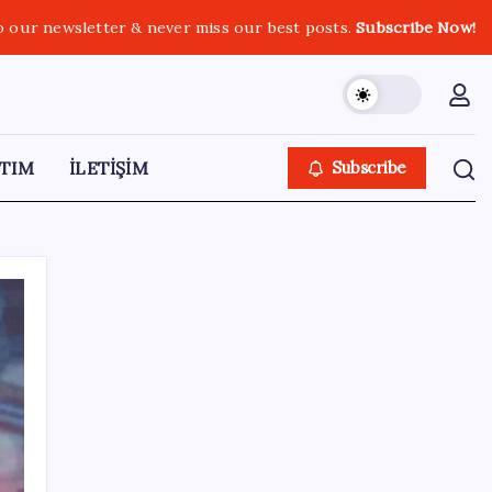
o our newsletter & never miss our best posts.
Subscribe Now!
TIM
İLETİŞİM
Subscribe
SON YAZILAR
Microsoft’un Azure Linux Dağıtımı
Windows’a Geldi