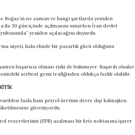
ise Boğaz’ın ne zaman ve hangi şartlarda yeniden
fta ila 30 gün içinde açılmasını umarken İran devlet
ğrultusunda” yeniden açılacağını duyurdu.
dırma niyeti, hala elinde bir pazarlık gücü olduğunu
en başarısız olması riski de bulunuyor. Başarılı olsalar
sindeki serbest gemi trafiğinden oldukça farklı olabilir.
RİTİK
varilden fazla ham petrol üretimi devre dışı kalmışken
 tüketilmesine güveniyordu.
ol rezervlerinin (SPR) azalması bir kriz noktasına işaret