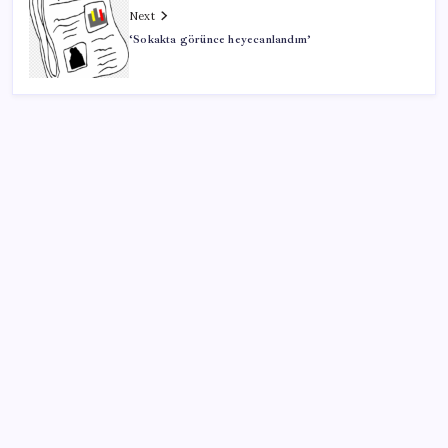
Next
‘Sokakta görünce heyecanlandım’
SON YAZILAR
Altında yükseliş kapıda mı? Uzman isimden ezber
bozan tahmin!
28 ilde CHP’li başkan kalmadı! YENİ Parti’ye geçen
CHP’li belediye başkanı sayısı belli oldu: ‘Ay sonu
300’ü geçecek…’