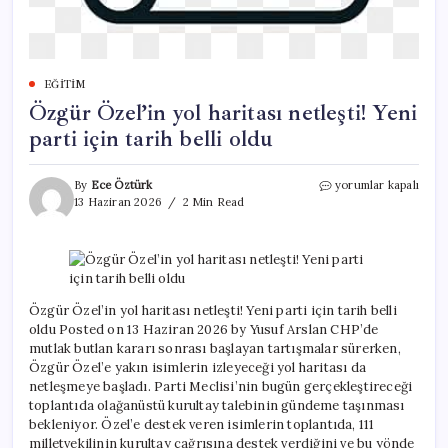
EĞITIM
Özgür Özel’in yol haritası netleşti! Yeni
parti için tarih belli oldu
Özgür
By
Ece Öztürk
yorumlar kapalı
Özel’in
13 Haziran 2026
2 Min Read
yol
haritası
netleşti!
Yeni
parti
için
Özgür Özel’in yol haritası netleşti! Yeni parti için tarih belli
tarih
oldu Posted on 13 Haziran 2026 by Yusuf Arslan CHP’de
belli
mutlak butlan kararı sonrası başlayan tartışmalar sürerken,
oldu
Özgür Özel’e yakın isimlerin izleyeceği yol haritası da
için
netleşmeye başladı. Parti Meclisi’nin bugün gerçekleştireceği
toplantıda olağanüstü kurultay talebinin gündeme taşınması
bekleniyor. Özel’e destek veren isimlerin toplantıda, 111
milletvekilinin kurultay çağrısına destek verdiğini ve bu yönde