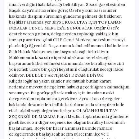
imza verdiğini hatırlatacağı belirtiliyor. Sözcü gazetesinden
Başak Kaya’nın haberine göre; Özel’e yakın bazı isimler
hakkında disiplin sürecinin gündeme gelmesi de beklenen
başlıklar arasında yer alıyor. KURULTAY İÇİN TOPLANAN
İMZALAR GENEL MERKEZ’E SUNULACAK Özgür Özel’e
destek veren grubun, delegelerden topladığı yaklaşık bin
imzayı pazartesi günü CHP Genel Merkezi’ne teslim etmeyi
planladığı öğrenildi. Başvurunun kabul edilmemesi halinde ise
Sulh Hukuk Mahkemesi’ne başvurulacağı belirtiliyor.
Mahkemenin kısa süre içerisinde karar verebileceği,
başvurunun kabul edilmesi durumunda ise kurultay sürecini
yönetmek üzere bir çağrı heyetinin oluşturulabileceği ifade
ediliyor. DELEGE TARTIŞMASI DEVAM EDİYOR
Kılıçdaroğlu’na yakın isimler ise mutlak butlan kararı
nedeniyle mevcut delegelerin hukuki geçerliliğinin kalmadığını
savunuyor. Bu görüşe göre kurultay için imzaların eski
delegelerden toplanması gerekiyor. Ayrıca bazı delegeler
hakkında devam eden tedbir kararlarının da süreç üzerinde
etkili olabileceği değerlendiriliyor. OLAĞAN KURULTAY
SEÇENEĞİ DE MASADA Parti Meclisi toplantısında gündeme
gelebilecek bir diğer seçenek ise olağan kurultay takviminin
başlatılması. Böyle bir karar alınması halinde mahalle
delegelerinden başlayacak seçim sürecinin ilçe ve il