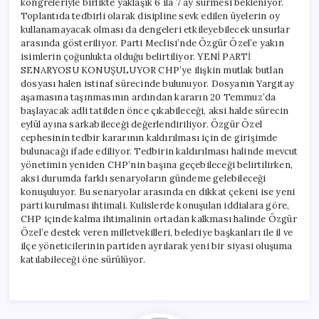
kongreleriyle birlikte yaklaşık 6 ila 7 ay sürmesi bekleniyor.
Toplantıda tedbirli olarak disipline sevk edilen üyelerin oy
kullanamayacak olması da dengeleri etkileyebilecek unsurlar
arasında gösteriliyor. Parti Meclisi’nde Özgür Özel’e yakın
isimlerin çoğunlukta olduğu belirtiliyor. YENİ PARTİ
SENARYOSU KONUŞULUYOR CHP’ye ilişkin mutlak butlan
dosyası halen istinaf sürecinde bulunuyor. Dosyanın Yargıtay
aşamasına taşınmasının ardından kararın 20 Temmuz’da
başlayacak adli tatilden önce çıkabileceği, aksi halde sürecin
eylül ayına sarkabileceği değerlendiriliyor. Özgür Özel
cephesinin tedbir kararının kaldırılması için de girişimde
bulunacağı ifade ediliyor. Tedbirin kaldırılması halinde mevcut
yönetimin yeniden CHP’nin başına geçebileceği belirtilirken,
aksi durumda farklı senaryoların gündeme gelebileceği
konuşuluyor. Bu senaryolar arasında en dikkat çekeni ise yeni
parti kurulması ihtimali. Kulislerde konuşulan iddialara göre,
CHP içinde kalma ihtimalinin ortadan kalkması halinde Özgür
Özel’e destek veren milletvekilleri, belediye başkanları ile il ve
ilçe yöneticilerinin partiden ayrılarak yeni bir siyasi oluşuma
katılabileceği öne sürülüyor.