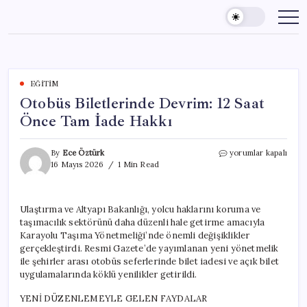
Skip
to
content
EĞITIM
Otobüs Biletlerinde Devrim: 12 Saat
Önce Tam İade Hakkı
Otobüs
By
Ece Öztürk
yorumlar kapalı
Biletlerinde
16 Mayıs 2026
1 Min Read
Devrim:
12
Saat
Ulaştırma ve Altyapı Bakanlığı, yolcu haklarını koruma ve
Önce
taşımacılık sektörünü daha düzenli hale getirme amacıyla
Tam
İade
Karayolu Taşıma Yönetmeliği’nde önemli değişiklikler
Hakkı
gerçekleştirdi. Resmi Gazete’de yayımlanan yeni yönetmelik
için
ile şehirler arası otobüs seferlerinde bilet iadesi ve açık bilet
uygulamalarında köklü yenilikler getirildi.
YENİ DÜZENLEMEYLE GELEN FAYDALAR