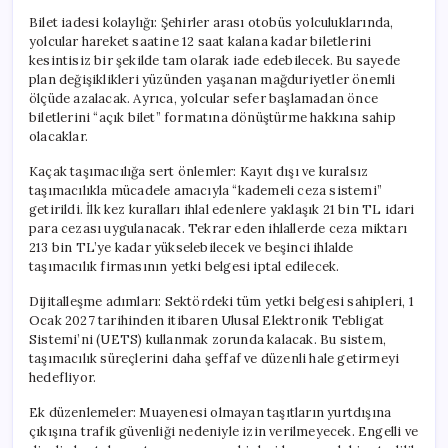
Bilet iadesi kolaylığı: Şehirler arası otobüs yolculuklarında,
yolcular hareket saatine 12 saat kalana kadar biletlerini
kesintisiz bir şekilde tam olarak iade edebilecek. Bu sayede
plan değişiklikleri yüzünden yaşanan mağduriyetler önemli
ölçüde azalacak. Ayrıca, yolcular sefer başlamadan önce
biletlerini “açık bilet” formatına dönüştürme hakkına sahip
olacaklar.
Kaçak taşımacılığa sert önlemler: Kayıt dışı ve kuralsız
taşımacılıkla mücadele amacıyla “kademeli ceza sistemi”
getirildi. İlk kez kuralları ihlal edenlere yaklaşık 21 bin TL idari
para cezası uygulanacak. Tekrar eden ihlallerde ceza miktarı
213 bin TL’ye kadar yükselebilecek ve beşinci ihlalde
taşımacılık firmasının yetki belgesi iptal edilecek.
Dijitalleşme adımları: Sektördeki tüm yetki belgesi sahipleri, 1
Ocak 2027 tarihinden itibaren Ulusal Elektronik Tebligat
Sistemi’ni (UETS) kullanmak zorunda kalacak. Bu sistem,
taşımacılık süreçlerini daha şeffaf ve düzenli hale getirmeyi
hedefliyor.
Ek düzenlemeler: Muayenesi olmayan taşıtların yurtdışına
çıkışına trafik güvenliği nedeniyle izin verilmeyecek. Engelli ve