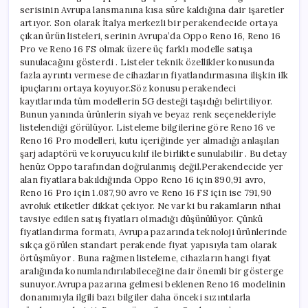
serisinin Avrupa lansmanına kısa süre kaldığına dair işaretler
artıyor. Son olarak İtalya merkezli bir perakendecide ortaya
çıkan ürün listeleri, serinin Avrupa’da Oppo Reno 16, Reno 16
Pro ve Reno 16 FS olmak üzere üç farklı modelle satışa
sunulacağını gösterdi . Listeler teknik özellikler konusunda
fazla ayrıntı vermese de cihazların fiyatlandırmasına ilişkin ilk
ipuçlarını ortaya koyuyor.Söz konusu perakendeci
kayıtlarında tüm modellerin 5G desteği taşıdığı belirtiliyor.
Bunun yanında ürünlerin siyah ve beyaz renk seçenekleriyle
listelendiği görülüyor. Listeleme bilgilerine göre Reno 16 ve
Reno 16 Pro modelleri, kutu içeriğinde yer almadığı anlaşılan
şarj adaptörü ve koruyucu kılıf ile birlikte sunulabilir . Bu detay
henüz Oppo tarafından doğrulanmış değil.Perakendecide yer
alan fiyatlara bakıldığında Oppo Reno 16 için 890,91 avro,
Reno 16 Pro için 1.087,90 avro ve Reno 16 FS için ise 791,90
avroluk etiketler dikkat çekiyor. Ne var ki bu rakamların nihai
tavsiye edilen satış fiyatları olmadığı düşünülüyor. Çünkü
fiyatlandırma formatı, Avrupa pazarında teknoloji ürünlerinde
sıkça görülen standart perakende fiyat yapısıyla tam olarak
örtüşmüyor . Buna rağmen listeleme, cihazların hangi fiyat
aralığında konumlandırılabileceğine dair önemli bir gösterge
sunuyor.Avrupa pazarına gelmesi beklenen Reno 16 modelinin
donanımıyla ilgili bazı bilgiler daha önceki sızıntılarla