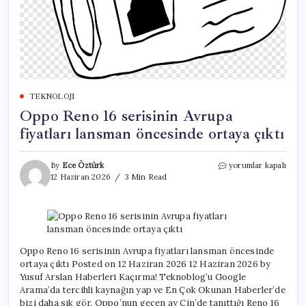
TEKNOLOJI
Oppo Reno 16 serisinin Avrupa
fiyatları lansman öncesinde ortaya çıktı
Oppo
By
Ece Öztürk
yorumlar kapalı
Reno
12 Haziran 2026
3 Min Read
16
serisinin
Avrupa
fiyatları
lansman
öncesinde
Oppo Reno 16 serisinin Avrupa fiyatları lansman öncesinde
ortaya
ortaya çıktı Posted on 12 Haziran 2026 12 Haziran 2026 by
çıktı
Yusuf Arslan Haberleri Kaçırma! Teknoblog’u Google
için
Arama’da tercihli kaynağın yap ve En Çok Okunan Haberler’de
bizi daha sık gör. Oppo’nun geçen ay Çin’de tanıttığı Reno 16