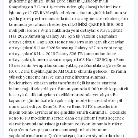
gündeme gelmişti. Buna göre cihazın Qualcomm’un
Snapdragon 7 Gen 4 işlemcisinden güç alacağı belirtiliyor .
İşlemciye 12 GB RAM eşlik ederken, cihazın günlük kullanım ve
çoklu görev performansında üst orta segmentte rekabetçi bir
konumda yer alması bekleniyor.İLGİNİZİ ÇEKEBİLİR10.000
mAh pilli Honor Win 2 hakkında yeni detaylar ortaya çıktı11
Haz 2026Samsung Galaxy A18 için ilk yazılım çalışmaları
ortaya çıktı10 Haz 2026Honor X80 Pro Max için ilk detaylar
ortaya çıktı09 Haz 2026Samsung Galaxy A27’nin yeni rengi
ortaya çıktı08 Haz 2026Galaxy S26 FE tanıtımdan önce
ortaya çıktı, kamera tasarımı şaşırttı08 Haz 2026Oppo Reno
16 serisinin Avrupa lansmanı yaklaşıyorSızıntılara göre Reno
16, 6,32 inç büyüklüğünde AMOLED ekranla gelecek . Ekranın
yüksek yenileme hızı ve canlı renk üretimi sunması
beklenirken, cihazın arka tarafında üçlü kamera sistemi
bulunacağı ifade ediliyor. Bunun yanında 6.000 mAh kapasiteli
batarya da dikkat çeken özellikler arasında yer alıyor. Bu
kapasite, günümüzde birçok rakip modelin üzerinde bir pil
ömrü vaat ediyor.Reno 16 Pro ve Reno 16 FS modellerine
ilişkin teknik ayrıntılar ise şimdilik sınırlı durumda . Özellikle
Reno 16 FS modelinin seride daha erişilebilir fiyatlı seçenek
olarak konumlandırılacağı tahmin ediliyor. Bununla birlikte
Oppo’nun Avrupa pazarına sunacağı nihai donanım
yapılandırmalarının Çin’de satışa çıkan versiyonlardan bazı