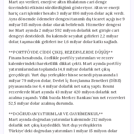
Mart ayı verileri, enerji ve altın ithalatının cari denge
üzerindeki etkisini sürdürdüğünü gösteriyor. Altın ve enerji
hariç cari işlemler hesabı 3 milyar 886 milyon dolar açık verdi.
Aynı dönemde ödemeler dengesi tanımlı dış ticaret açığı ise 9
milyar 515 milyon dolar olarak belirlendi. Hizmetler dengesi
ise Mart ayında 2 milyar 592 milyon dolarlık net girişle cari
dengeyi destekledi. Bu kalemde seyahat gelirleri 2,2 milyar
dolar, taşımacılık gelirleri ise 1,6 milyar dolar katkı sağladı.
**PORTFÖYDE CİDDİ ÇIKIŞ, REZERVLERDE DÜŞÜŞ**
Finans hesabında, özellikle portföy yatırımları ve rezerv
kalemlerindeki hareketlilik dikkat çekti. Mart ayında portföy
yatırımlarından toplamda 14,8 milyar dolarlık net çıkış
gerçekleşti. Yurt dışı yerleşikler hisse senedi piyasasında 1
milyar 79 milyon dolar, Devlet İç Borçlanma Senetleri (DİBS)
piyasasında ise 6,4 milyar dolarlık net satış yaptı. Resmi
rezervlerde Mart ayında 43 milyar 420 milyon dolarlık net
azalma yaşandı. Yıllık bazda Merkez Bankası’nın net rezervleri
52,5 milyar dolar azalmış durumda.
**DOĞRUDAN YATIRIMLAR VE GAYRİMENKUL**
Mart ayında doğrudan yatırımlar kaleminde 212 milyon
dolarlık net çıkış kaydedildi. Yurt dışı yerleşiklerin
Türkiye’deki doğrudan yatırımları 1 milyar 15 milyon dolar