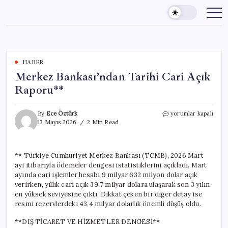
Skip
to
content
HABER
Merkez Bankası’ndan Tarihi Cari Açık
Raporu**
Merkez
By
Ece Öztürk
yorumlar kapalı
Bankası’ndan
13 Mayıs 2026
2 Min Read
Tarihi
Cari
Açık
** Türkiye Cumhuriyet Merkez Bankası (TCMB), 2026 Mart
Raporu**
ayı itibarıyla ödemeler dengesi istatistiklerini açıkladı. Mart
için
ayında cari işlemler hesabı 9 milyar 632 milyon dolar açık
verirken, yıllık cari açık 39,7 milyar dolara ulaşarak son 3 yılın
en yüksek seviyesine çıktı. Dikkat çeken bir diğer detay ise
resmi rezervlerdeki 43,4 milyar dolarlık önemli düşüş oldu.
**DIŞ TİCARET VE HİZMETLER DENGESİ**