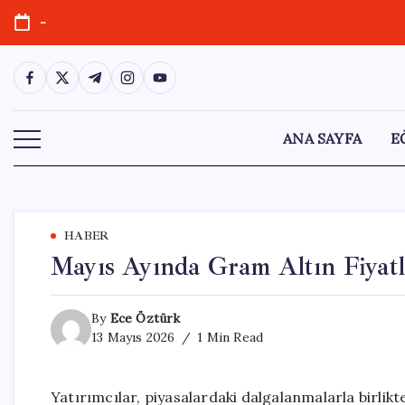
Skip
-
to
content
https://www.facebook.com/
https://twitter.com/
https://t.me/
https://www.instagram.com/
https://youtube.com/
ANA SAYFA
E
HABER
Mayıs Ayında Gram Altın Fiyatla
By
Ece Öztürk
13 Mayıs 2026
1 Min Read
Yatırımcılar, piyasalardaki dalgalanmalarla birlik