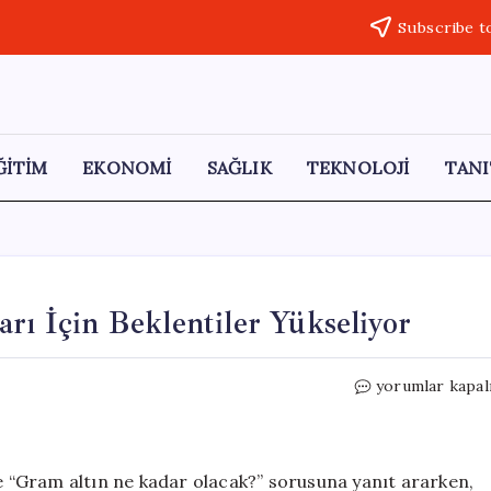
Subscribe t
ĞİTİM
EKONOMİ
SAĞLIK
TEKNOLOJİ
TANI
rı İçin Beklentiler Yükseliyor
Mayıs
yorumlar kapal
Ayında
Gram
Altın
Fiyatları
te “Gram altın ne kadar olacak?” sorusuna yanıt ararken,