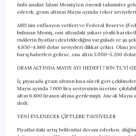
ünlü analist İslam Memiş’ten önemli tahminler geldi
ederek, gram altının Mayıs ayında rekor seviyeleri 
ABD’nin enflasyon verileri ve Federal Reserve (Fed
bulunan Memiş, ons altındaki yukarı yönlü hareketli
risklerin fiyatları desteklediğini vurguladı ve şu ş
4.850–4.860 dolar seviyeleri dikkat çekici. Olası jeo
barış haberleri gelirse, ons altın 5.000–5.200 dolar 
GRAM ALTINDA MAYIS AYI HEDEFİ 7 BİN TL’Yİ G
İç piyasada gram altının kısa süreli geri çekilmel
Mayıs ayında 7.000 lira seviyesinin üzerine çıkıla
altın 6.800 liranın altına gerilemişti. Ancak Mayıs 
dedi.
YENİ EVLENECEK ÇİFTLERE TAVSİYELER
Fiyatlardaki artış beklentisi devam ederken, düğü