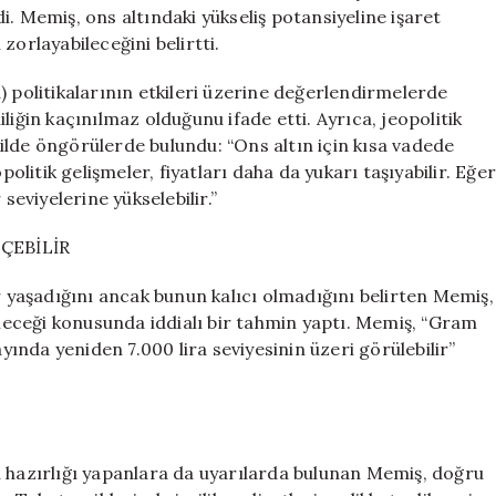
İçin
. Memiş, ons altındaki yükseliş potansiyeline işaret
Beklentiler
zorlayabileceğini belirtti.
Yükseliyor
için
) politikalarının etkileri üzerine değerlendirmelerde
liğin kaçınılmaz olduğunu ifade etti. Ayrıca, jeopolitik
ekilde öngörülerde bulundu: “Ons altın için kısa vadede
politik gelişmeler, fiyatları daha da yukarı taşıyabilir. Eğe
seviyelerine yükselebilir.”
EÇEBİLİR
er yaşadığını ancak bunun kalıcı olmadığını belirten Memiş,
bileceği konusunda iddialı bir tahmin yaptı. Memiş, “Gram
ayında yeniden 7.000 lira seviyesinin üzeri görülebilir”
n hazırlığı yapanlara da uyarılarda bulunan Memiş, doğru