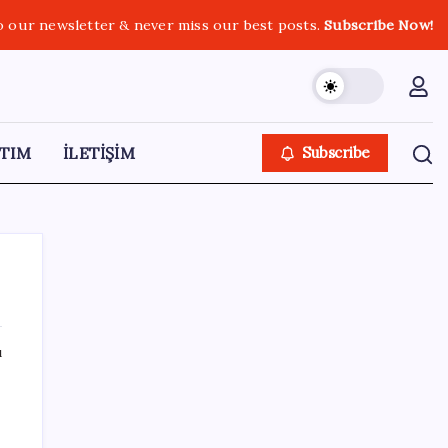
o our newsletter & never miss our best posts.
Subscribe Now!
TIM
İLETİŞİM
Subscribe
ı
SON YAZILAR
Altında yükseliş kapıda mı? Uzman isimden
ezber bozan tahmin!