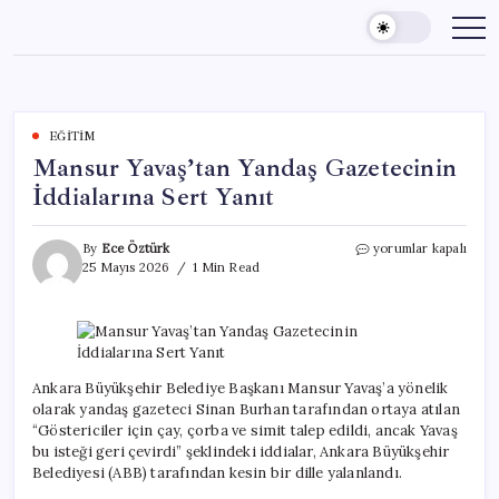
Skip
to
content
EĞITIM
Mansur Yavaş’tan Yandaş Gazetecinin
İddialarına Sert Yanıt
Mansur
By
Ece Öztürk
yorumlar kapalı
Yavaş’tan
25 Mayıs 2026
1 Min Read
Yandaş
Gazetecinin
İddialarına
Sert
Yanıt
için
Ankara Büyükşehir Belediye Başkanı Mansur Yavaş’a yönelik
olarak yandaş gazeteci Sinan Burhan tarafından ortaya atılan
“Göstericiler için çay, çorba ve simit talep edildi, ancak Yavaş
bu isteği geri çevirdi” şeklindeki iddialar, Ankara Büyükşehir
Belediyesi (ABB) tarafından kesin bir dille yalanlandı.