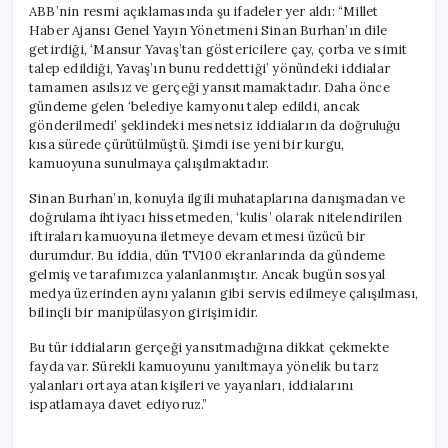
ABB’nin resmi açıklamasında şu ifadeler yer aldı: “Millet
Haber Ajansı Genel Yayın Yönetmeni Sinan Burhan’ın dile
getirdiği, ‘Mansur Yavaş’tan göstericilere çay, çorba ve simit
talep edildiği, Yavaş’ın bunu reddettiği’ yönündeki iddialar
tamamen asılsız ve gerçeği yansıtmamaktadır. Daha önce
gündeme gelen ‘belediye kamyonu talep edildi, ancak
gönderilmedi’ şeklindeki mesnetsiz iddiaların da doğruluğu
kısa sürede çürütülmüştü. Şimdi ise yeni bir kurgu,
kamuoyuna sunulmaya çalışılmaktadır.
Sinan Burhan’ın, konuyla ilgili muhataplarına danışmadan ve
doğrulama ihtiyacı hissetmeden, ‘kulis’ olarak nitelendirilen
iftiraları kamuoyuna iletmeye devam etmesi üzücü bir
durumdur. Bu iddia, dün TV100 ekranlarında da gündeme
gelmiş ve tarafımızca yalanlanmıştır. Ancak bugün sosyal
medya üzerinden aynı yalanın gibi servis edilmeye çalışılması,
bilinçli bir manipülasyon girişimidir.
Bu tür iddiaların gerçeği yansıtmadığına dikkat çekmekte
fayda var. Sürekli kamuoyunu yanıltmaya yönelik bu tarz
yalanları ortaya atan kişileri ve yayanları, iddialarını
ispatlamaya davet ediyoruz.”