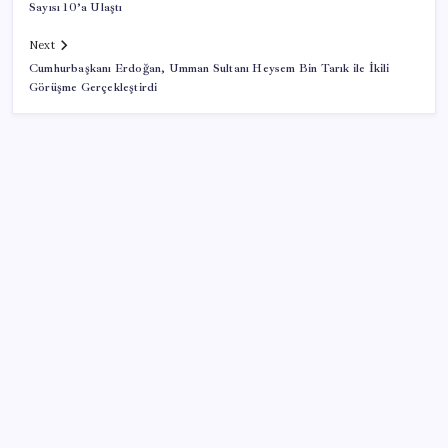
Sayısı 10’a Ulaştı
Next
Cumhurbaşkanı Erdoğan, Umman Sultanı Heysem Bin Tarık ile İkili
Görüşme Gerçekleştirdi
SON YAZILAR
Dolar/TL tarihi zirvesini yeniledi: Dünyada düşüyor,
Türkiye’de rekor kırıyor
Müsavat Dervişoğlu: ‘Bu yasada tarif edilen ikinci
cumhuriyettir’