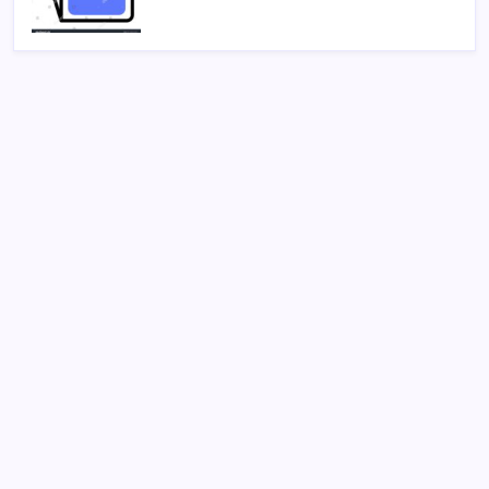
SON YAZILAR
Sıcaklık ve kuraklık Batı Avrupa’da rekor kırdı
Ankara’da soğanların arasına saklanan 150 kilo
uyuşturucu ele geçirildi
Ordu’da zincirleme kaza: 3 araç birbirine girdi, 4
yaralı
Yapay zekada dengeleri değiştirecek hamle Çin’den
geldi