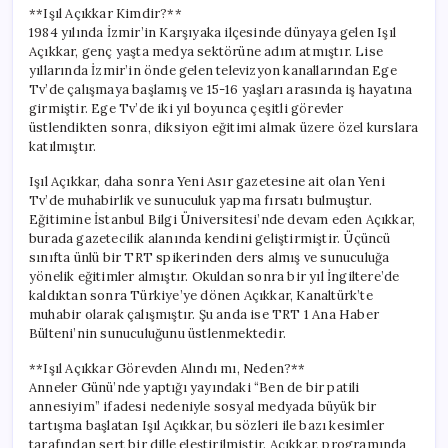
için
**Işıl Açıkkar Kimdir?**
1984 yılında İzmir’in Karşıyaka ilçesinde dünyaya gelen Işıl
Açıkkar, genç yaşta medya sektörüne adım atmıştır. Lise
yıllarında İzmir’in önde gelen televizyon kanallarından Ege
Tv’de çalışmaya başlamış ve 15-16 yaşları arasında iş hayatına
girmiştir. Ege Tv’de iki yıl boyunca çeşitli görevler
üstlendikten sonra, diksiyon eğitimi almak üzere özel kurslara
katılmıştır.
Işıl Açıkkar, daha sonra Yeni Asır gazetesine ait olan Yeni
Tv’de muhabirlik ve sunuculuk yapma fırsatı bulmuştur.
Eğitimine İstanbul Bilgi Üniversitesi’nde devam eden Açıkkar,
burada gazetecilik alanında kendini geliştirmiştir. Üçüncü
sınıfta ünlü bir TRT spikerinden ders almış ve sunuculuğa
yönelik eğitimler almıştır. Okuldan sonra bir yıl İngiltere’de
kaldıktan sonra Türkiye’ye dönen Açıkkar, Kanaltürk’te
muhabir olarak çalışmıştır. Şu anda ise TRT 1 Ana Haber
Bülteni’nin sunuculuğunu üstlenmektedir.
**Işıl Açıkkar Görevden Alındı mı, Neden?**
Anneler Günü’nde yaptığı yayındaki “Ben de bir patili
annesiyim” ifadesi nedeniyle sosyal medyada büyük bir
tartışma başlatan Işıl Açıkkar, bu sözleri ile bazı kesimler
tarafından sert bir dille eleştirilmiştir. Açıkkar, programında