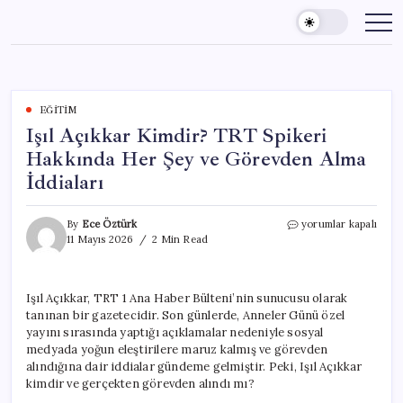
Skip
to
content
EĞITIM
Işıl Açıkkar Kimdir? TRT Spikeri
Hakkında Her Şey ve Görevden Alma
İddiaları
Işıl
By
Ece Öztürk
yorumlar kapalı
Açıkkar
11 Mayıs 2026
2 Min Read
Kimdir?
TRT
Spikeri
Işıl Açıkkar, TRT 1 Ana Haber Bülteni’nin sunucusu olarak
Hakkında
tanınan bir gazetecidir. Son günlerde, Anneler Günü özel
Her
Şey
yayını sırasında yaptığı açıklamalar nedeniyle sosyal
ve
medyada yoğun eleştirilere maruz kalmış ve görevden
Görevden
alındığına dair iddialar gündeme gelmiştir. Peki, Işıl Açıkkar
Alma
kimdir ve gerçekten görevden alındı mı?
İddiaları