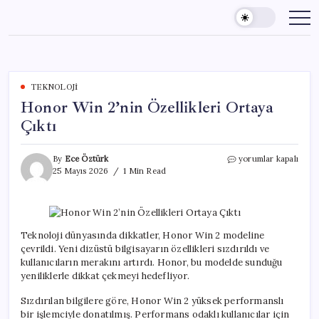
Skip
to
content
TEKNOLOJI
Honor Win 2’nin Özellikleri Ortaya
Çıktı
Honor
By
Ece Öztürk
yorumlar kapalı
Win
25 Mayıs 2026
1 Min Read
2’nin
Özellikleri
Ortaya
Çıktı
için
Teknoloji dünyasında dikkatler, Honor Win 2 modeline
çevrildi. Yeni dizüstü bilgisayarın özellikleri sızdırıldı ve
kullanıcıların merakını artırdı. Honor, bu modelde sunduğu
yeniliklerle dikkat çekmeyi hedefliyor.
Sızdırılan bilgilere göre, Honor Win 2 yüksek performanslı
bir işlemciyle donatılmış. Performans odaklı kullanıcılar için