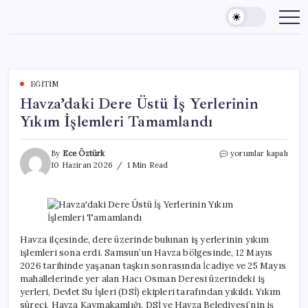
Skip
to
content
EĞITIM
Havza’daki Dere Üstü İş Yerlerinin
Yıkım İşlemleri Tamamlandı
Havza’daki
By
Ece Öztürk
yorumlar kapalı
Dere
10 Haziran 2026
1 Min Read
Üstü
İş
Yerlerinin
Yıkım
İşlemleri
Tamamlandı
Havza ilçesinde, dere üzerinde bulunan iş yerlerinin yıkım
için
işlemleri sona erdi. Samsun’un Havza bölgesinde, 12 Mayıs
2026 tarihinde yaşanan taşkın sonrasında İcadiye ve 25 Mayıs
mahallelerinde yer alan Hacı Osman Deresi üzerindeki iş
yerleri, Devlet Su İşleri (DSİ) ekipleri tarafından yıkıldı. Yıkım
süreci, Havza Kaymakamlığı, DSİ ve Havza Belediyesi’nin iş