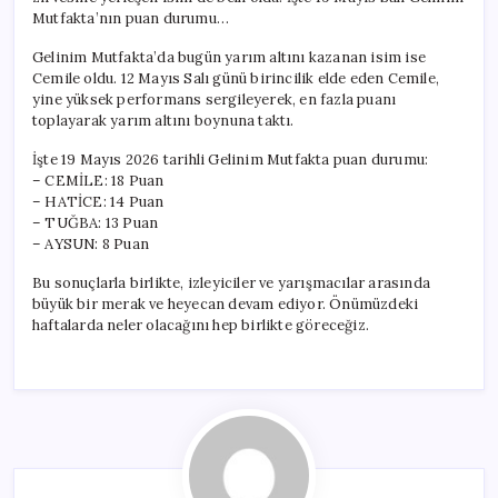
Altın
Mutfakta’nın puan durumu…
Sahibi
için
Gelinim Mutfakta’da bugün yarım altını kazanan isim ise
Cemile oldu. 12 Mayıs Salı günü birincilik elde eden Cemile,
yine yüksek performans sergileyerek, en fazla puanı
toplayarak yarım altını boynuna taktı.
İşte 19 Mayıs 2026 tarihli Gelinim Mutfakta puan durumu:
– CEMİLE: 18 Puan
– HATİCE: 14 Puan
– TUĞBA: 13 Puan
– AYSUN: 8 Puan
Bu sonuçlarla birlikte, izleyiciler ve yarışmacılar arasında
büyük bir merak ve heyecan devam ediyor. Önümüzdeki
haftalarda neler olacağını hep birlikte göreceğiz.