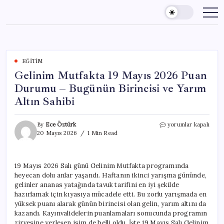
Skip
to
content
EĞITIM
Gelinim Mutfakta 19 Mayıs 2026 Puan
Durumu – Bugünün Birincisi ve Yarım
Altın Sahibi
Gelinim
By
Ece Öztürk
yorumlar kapalı
Mutfakta
20 Mayıs 2026
1 Min Read
19
Mayıs
2026
19 Mayıs 2026 Salı günü Gelinim Mutfakta programında
Puan
heyecan dolu anlar yaşandı. Haftanın ikinci yarışma gününde,
Durumu
–
gelinler ananas yatağında tavuk tarifini en iyi şekilde
Bugünün
hazırlamak için kıyasıya mücadele etti. Bu zorlu yarışmada en
Birincisi
yüksek puanı alarak günün birincisi olan gelin, yarım altını da
ve
kazandı. Kayınvalidelerin puanlamaları sonucunda programın
Yarım
zirvesine yerleşen isim de belli oldu. İşte 19 Mayıs Salı Gelinim