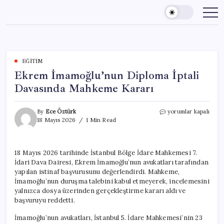
Skip
to
content
EĞITIM
Ekrem İmamoğlu’nun Diploma İptali
Davasında Mahkeme Kararı
Ekrem
By
Ece Öztürk
yorumlar kapalı
İmamoğlu’nun
18 Mayıs 2026
1 Min Read
Diploma
İptali
Davasında
18 Mayıs 2026 tarihinde İstanbul Bölge İdare Mahkemesi 7.
Mahkeme
İdari Dava Dairesi, Ekrem İmamoğlu’nun avukatları tarafından
Kararı
için
yapılan istinaf başvurusunu değerlendirdi. Mahkeme,
İmamoğlu’nun duruşma talebini kabul etmeyerek, incelemesini
yalnızca dosya üzerinden gerçekleştirme kararı aldı ve
başvuruyu reddetti.
İmamoğlu’nun avukatları, İstanbul 5. İdare Mahkemesi’nin 23