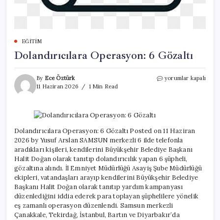
EĞITIM
Dolandırıcılara Operasyon: 6 Gözaltı
Dolandırıcılara
By
Ece Öztürk
yorumlar kapalı
Operasyon:
11 Haziran 2026
1 Min Read
6
Gözaltı
için
Dolandırıcılara Operasyon: 6 Gözaltı Posted on 11 Haziran
2026 by Yusuf Arslan SAMSUN merkezli 6 ilde telefonla
aradıkları kişileri, kendilerini Büyükşehir Belediye Başkanı
Halit Doğan olarak tanıtıp dolandırıcılık yapan 6 şüpheli,
gözaltına alındı. İl Emniyet Müdürlüğü Asayiş Şube Müdürlüğü
ekipleri, vatandaşları arayıp kendilerini Büyükşehir Belediye
Başkanı Halit Doğan olarak tanıtıp yardım kampanyası
düzenlediğini iddia ederek para toplayan şüphelilere yönelik
eş zamanlı operasyon düzenlendi. Samsun merkezli
Çanakkale, Tekirdağ, İstanbul, Bartın ve Diyarbakır’da