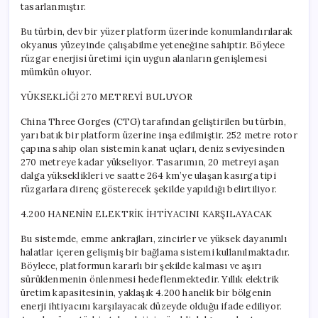
tasarlanmıştır.
Bu türbin, dev bir yüzer platform üzerinde konumlandırılarak
okyanus yüzeyinde çalışabilme yeteneğine sahiptir. Böylece
rüzgar enerjisi üretimi için uygun alanların genişlemesi
mümkün oluyor.
YÜKSEKLİĞİ 270 METREYİ BULUYOR
China Three Gorges (CTG) tarafından geliştirilen bu türbin,
yarı batık bir platform üzerine inşa edilmiştir. 252 metre rotor
çapına sahip olan sistemin kanat uçları, deniz seviyesinden
270 metreye kadar yükseliyor. Tasarımın, 20 metreyi aşan
dalga yükseklikleri ve saatte 264 km’ye ulaşan kasırga tipi
rüzgarlara direnç gösterecek şekilde yapıldığı belirtiliyor.
4.200 HANENİN ELEKTRİK İHTİYACINI KARŞILAYACAK
Bu sistemde, emme ankrajları, zincirler ve yüksek dayanımlı
halatlar içeren gelişmiş bir bağlama sistemi kullanılmaktadır.
Böylece, platformun kararlı bir şekilde kalması ve aşırı
sürüklenmenin önlenmesi hedeflenmektedir. Yıllık elektrik
üretim kapasitesinin, yaklaşık 4.200 hanelik bir bölgenin
enerji ihtiyacını karşılayacak düzeyde olduğu ifade ediliyor.