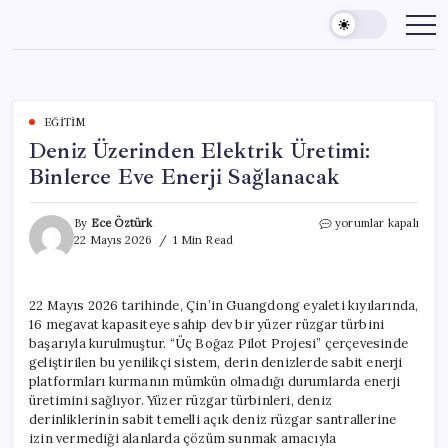
Skip
to
content
EĞITIM
Deniz Üzerinden Elektrik Üretimi:
Binlerce Eve Enerji Sağlanacak
Deniz
By
Ece Öztürk
yorumlar kapalı
Üzerinden
22 Mayıs 2026
1 Min Read
Elektrik
Üretimi:
Binlerce
22 Mayıs 2026 tarihinde, Çin’in Guangdong eyaleti kıyılarında,
Eve
16 megavat kapasiteye sahip dev bir yüzer rüzgar türbini
Enerji
Sağlanacak
başarıyla kurulmuştur. “Üç Boğaz Pilot Projesi” çerçevesinde
için
geliştirilen bu yenilikçi sistem, derin denizlerde sabit enerji
platformları kurmanın mümkün olmadığı durumlarda enerji
üretimini sağlıyor. Yüzer rüzgar türbinleri, deniz
derinliklerinin sabit temelli açık deniz rüzgar santrallerine
izin vermediği alanlarda çözüm sunmak amacıyla