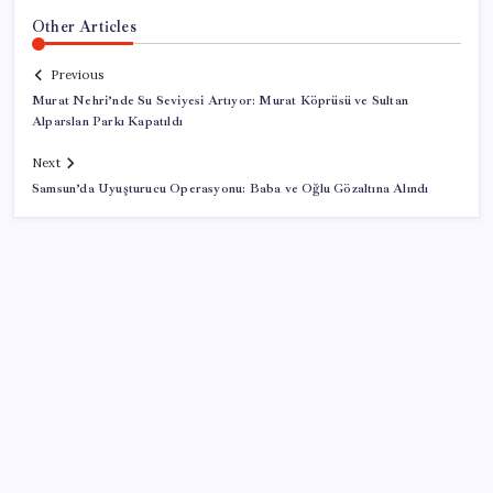
Other Articles
Previous
Murat Nehri’nde Su Seviyesi Artıyor: Murat Köprüsü ve Sultan
Alparslan Parkı Kapatıldı
Next
Samsun’da Uyuşturucu Operasyonu: Baba ve Oğlu Gözaltına Alındı
SON YAZILAR
Yargıtay’dan kritik karar: SGK emekliye faiz