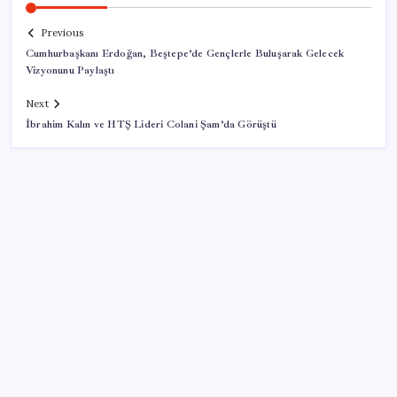
Previous
Cumhurbaşkanı Erdoğan, Beştepe’de Gençlerle Buluşarak Gelecek
Vizyonunu Paylaştı
Next
İbrahim Kalın ve HTŞ Lideri Colani Şam’da Görüştü
SON YAZILAR
Yargıtay’dan kritik karar: SGK emekliye faiz
ödeyecek!