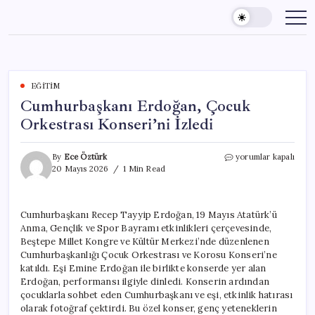
Skip
to
content
EĞITIM
Cumhurbaşkanı Erdoğan, Çocuk
Orkestrası Konseri’ni İzledi
Cumhurbaşkanı
By
Ece Öztürk
yorumlar kapalı
Erdoğan,
20 Mayıs 2026
1 Min Read
Çocuk
Orkestrası
Konseri’ni
Cumhurbaşkanı Recep Tayyip Erdoğan, 19 Mayıs Atatürk’ü
İzledi
Anma, Gençlik ve Spor Bayramı etkinlikleri çerçevesinde,
için
Beştepe Millet Kongre ve Kültür Merkezi’nde düzenlenen
Cumhurbaşkanlığı Çocuk Orkestrası ve Korosu Konseri’ne
katıldı. Eşi Emine Erdoğan ile birlikte konserde yer alan
Erdoğan, performansı ilgiyle dinledi. Konserin ardından
çocuklarla sohbet eden Cumhurbaşkanı ve eşi, etkinlik hatırası
olarak fotoğraf çektirdi. Bu özel konser, genç yeteneklerin