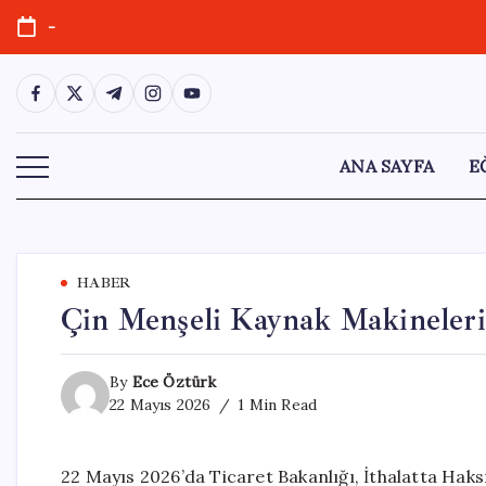
Skip
-
to
content
https://www.facebook.com/
https://twitter.com/
https://t.me/
https://www.instagram.com/
https://youtube.com/
ANA SAYFA
E
HABER
Çin Menşeli Kaynak Makineleri 
By
Ece Öztürk
22 Mayıs 2026
1 Min Read
22 Mayıs 2026’da Ticaret Bakanlığı, İthalatta Haks