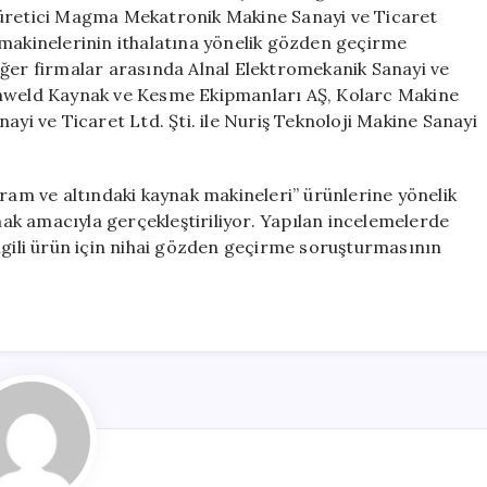
İthalat
 üretici Magma Mekatronik Makine Sanayi ve Ticaret
Soruşturması
 makinelerinin ithalatına yönelik gözden geçirme
Başlatıldı
iğer firmalar arasında Alnal Elektromekanik Sanayi ve
için
enweld Kaynak ve Kesme Ekipmanları AŞ, Kolarc Makine
ayi ve Ticaret Ltd. Şti. ile Nuriş Teknoloji Makine Sanayi
gram ve altındaki kaynak makineleri” ürünlerine yönelik
k amacıyla gerçekleştiriliyor. Yapılan incelemelerde
, ilgili ürün için nihai gözden geçirme soruşturmasının