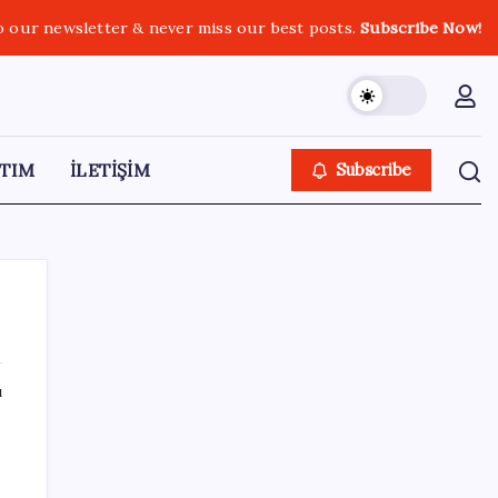
o our newsletter & never miss our best posts.
Subscribe Now!
TIM
İLETİŞİM
Subscribe
ı
SON YAZILAR
Dolar/TL tarihi zirvesini yeniledi: Dünyada
düşüyor, Türkiye’de rekor kırıyor