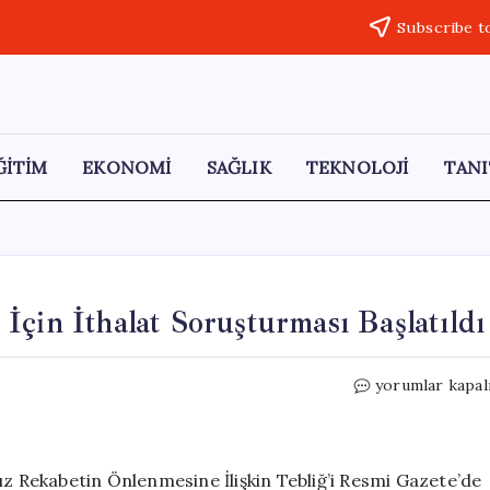
Subscribe t
ĞİTİM
EKONOMİ
SAĞLIK
TEKNOLOJİ
TANI
İçin İthalat Soruşturması Başlatıldı
Çin
yorumlar kapal
Menşeli
Kaynak
Makineleri
İçin
ız Rekabetin Önlenmesine İlişkin Tebliğ’i Resmi Gazete’de