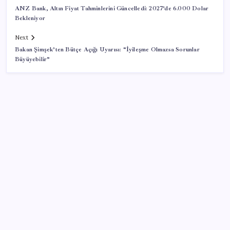
ANZ Bank, Altın Fiyat Tahminlerini Güncelledi: 2027’de 6.000 Dolar
Bekleniyor
Next
Bakan Şimşek’ten Bütçe Açığı Uyarısı: “İyileşme Olmazsa Sorunlar
Büyüyebilir”
SON YAZILAR
Yargıtay’dan kritik karar: SGK emekliye faiz
ödeyecek!
Halkbank’tan beklenti üstü net kâr