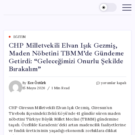
Skip
to
content
EĞITIM
CHP Milletvekili Elvan Işık Gezmiş,
Maden Nöbetini TBMM’de Gündeme
Getirdi: “Geleceğimizi Onurlu Şekilde
Bırakalım”
CHP
By
Ece Öztürk
yorumlar kapalı
Milletvekili
15 Mayıs 2026
1 Min Read
Elvan
Işık
Gezmiş,
CHP Giresun Milletvekili Elvan Işık Gezmiş, Giresun’un
Maden
Tirebolu ilçesindeki Sekü Köyü’nde 41 gündür süren maden
Nöbetini
TBMM’de
nöbetini Türkiye Büyük Millet Meclisi (TBMM) gündemine
Gündeme
taşıdı. Özellikle Karadeniz’deki artan madencilik faaliyetlerine
Getirdi:
ve fındık üreticisinin yaşadığı ekonomik zorluklara dikkat
“Geleceğimizi