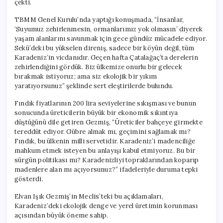
çekti.
Onurlu
Şekilde
TBMM Genel Kurulu’nda yaptığı konuşmada, “İnsanlar,
Bırakalım”
‘Suyumuz zehirlenmesin, ormanlarımız yok olmasın’ diyerek
için
yaşam alanlarını savunmak için gece gündüz mücadele ediyor.
Sekü’deki bu yükselen direniş, sadece bir köyün değil, tüm
Karadeniz’in vicdanıdır. Geçen hafta Çatalağaç’ta derelerin
zehirlendiğini gördük. Biz ülkemize onurlu bir gelecek
bırakmak istiyoruz; ama siz ekolojik bir yıkım
yaratıyorsunuz” şeklinde sert eleştirilerde bulundu.
Fındık fiyatlarının 200 lira seviyelerine sıkışması ve bunun
sonucunda üreticilerin büyük bir ekonomik sıkıntıya
düştüğünü dile getiren Gezmiş, “Üreticiler bahçeye girmekte
tereddüt ediyor. Gübre almak mı, geçimini sağlamak mı?
Fındık, bu ülkenin milli servetidir. Karadeniz’i madenciliğe
mahkum etmek isteyen bu anlayışı kabul etmiyoruz. Bu bir
sürgün politikası mı? Karadenizliyi topraklarından koparıp
madenlere alan mı açıyorsunuz?” ifadeleriyle duruma tepki
gösterdi.
Elvan Işık Gezmiş’in Meclis’teki bu açıklamaları,
Karadeniz’deki ekolojik denge ve yerel üretimin korunması
açısından büyük öneme sahip.