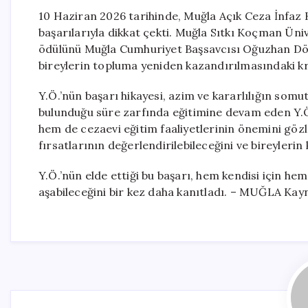
10 Haziran 2026 tarihinde, Muğla Açık Ceza İnfaz
başarılarıyla dikkat çekti. Muğla Sıtkı Koçman Ünive
ödülünü Muğla Cumhuriyet Başsavcısı Oğuzhan Dönm
bireylerin topluma yeniden kazandırılmasındaki kri
Y.Ö.’nün başarı hikayesi, azim ve kararlılığın som
bulunduğu süre zarfında eğitimine devam eden Y.Ö.
hem de cezaevi eğitim faaliyetlerinin önemini göz
fırsatlarının değerlendirilebileceğini ve bireyleri
Y.Ö.’nün elde ettiği bu başarı, hem kendisi için h
aşabileceğini bir kez daha kanıtladı. – MUĞLA Kayn