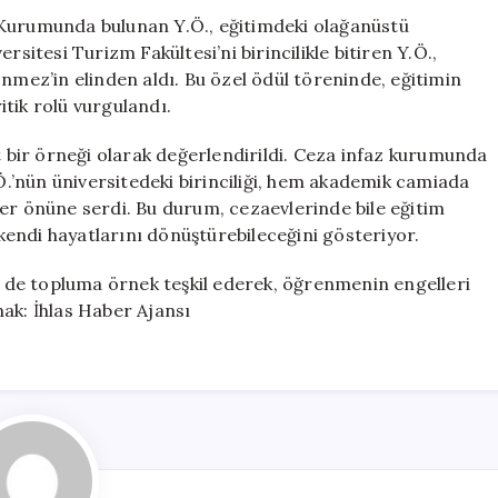
için
 Kurumunda bulunan Y.Ö., eğitimdeki olağanüstü
rsitesi Turizm Fakültesi’ni birincilikle bitiren Y.Ö.,
ez’in elinden aldı. Bu özel ödül töreninde, eğitimin
tik rolü vurgulandı.
ut bir örneği olarak değerlendirildi. Ceza infaz kurumunda
’nün üniversitedeki birinciliği, hem akademik camiada
ler önüne serdi. Bu durum, cezaevlerinde bile eğitim
n kendi hayatlarını dönüştürebileceğini gösteriyor.
em de topluma örnek teşkil ederek, öğrenmenin engelleri
ak: İhlas Haber Ajansı