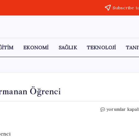
Subscribe t
ĞİTİM
EKONOMİ
SAĞLIK
TEKNOLOJİ
TANI
ırmanan Öğrenci
Cezaevinde
yorumlar kapal
Eğitimle
Zirveye
Tırmanan
Öğrenci