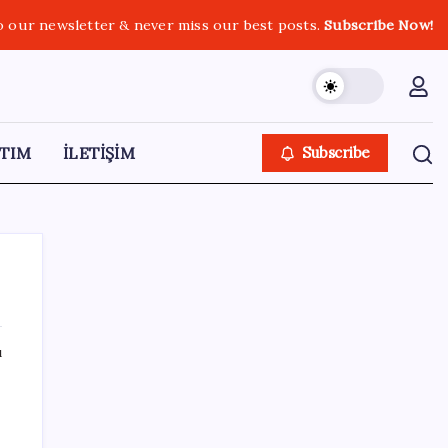
o our newsletter & never miss our best posts.
Subscribe Now!
TIM
İLETİŞİM
Subscribe
ı
SON YAZILAR
Dolar/TL tarihi zirvesini yeniledi: Dünyada
düşüyor, Türkiye’de rekor kırıyor