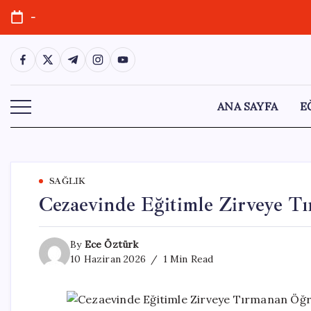
Skip
-
to
content
https://www.facebook.com/
https://twitter.com/
https://t.me/
https://www.instagram.com/
https://youtube.com/
ANA SAYFA
E
SAĞLIK
Cezaevinde Eğitimle Zirveye T
By
Ece Öztürk
10 Haziran 2026
1 Min Read