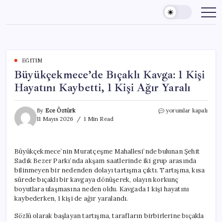
Skip
to
content
EĞITIM
Büyükçekmece’de Bıçaklı Kavga: 1 Kişi
Hayatını Kaybetti, 1 Kişi Ağır Yaralı
Büyükçekmece’de
By
Ece Öztürk
yorumlar kapalı
Bıçaklı
11 Mayıs 2026
1 Min Read
Kavga:
1
Kişi
Büyükçekmece’nin Muratçeşme Mahallesi’nde bulunan Şehit
Hayatını
Sadık Bezer Parkı’nda akşam saatlerinde iki grup arasında
Kaybetti,
1
bilinmeyen bir nedenden dolayı tartışma çıktı. Tartışma, kısa
Kişi
sürede bıçaklı bir kavgaya dönüşerek, olayın korkunç
Ağır
boyutlara ulaşmasına neden oldu. Kavgada 1 kişi hayatını
Yaralı
kaybederken, 1 kişi de ağır yaralandı.
için
Sözlü olarak başlayan tartışma, tarafların birbirlerine bıçakla