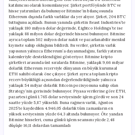
katılımcısı olarak konumlanıyor. Şirket portföyünde BTC ve
hisse yatırımları da bulunuyor Bitmine’in bilançosunda
Ethereum dışında farklı varlıklar da yer alıyor. Şirket, 204 BTC
tuttuğunu açıkladı. Bunun yanında şirketin Beast Industries’te
yaklaşık 180 milyon dolar değerinde, Eightco Holdings’te ise
yaklaşık 88 milyon dolar değerinde hissesi bulunuyor. Bitmine
ayrıca toplam 502 milyon dolar nakit ve pazarlanabilir menkul
kıymete sahip olduğunu bildirdi. Bu veriler, şirketin varlık
yapısının yalnızca Ethereum’a dayanmadığını, farklı yatırım
kalemleriyle desteklendiğini gösteriyor. Bitmine kripto
şirketleri arasında üst sıralarda Bitmine, yaklaşık 9,66 milyar
dolarlık Ethereum rezerviyle dünyanın en büyük kurumsal
ETH sahibi olarak öne çıkıyor. Şirket ayrıca toplam kripto
rezerv büyüklüğü açısından değerlendirildiğinde yalnızca
yaklaşık 54 milyar dolarlık Bitcoin pozisyonuna sahip olan
Strategy’nin gerisinde bulunuyor. Piyasa verilerine göre ETH,
pazartesi günü 1.765 dolar seviyesinde işlem gördü ve son 24
saatte yüzde 5,87 yükseldi. Buna rağmen varlık, Ağustos
2025’te kaydedilen 4.946,05 dolarlık tüm zamanların en
yüksek seviyesinin yüzde 64,3 altında bulunuyor. Öte yandan
Bitmine hisseleri, cuma günkü işlem seansını yüzde 2,48
düşüşle 16,11 dolardan tamamladı