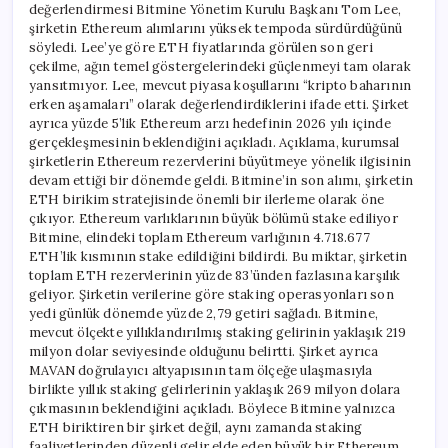
değerlendirmesi Bitmine Yönetim Kurulu Başkanı Tom Lee,
şirketin Ethereum alımlarını yüksek tempoda sürdürdüğünü
söyledi. Lee’ye göre ETH fiyatlarında görülen son geri
çekilme, ağın temel göstergelerindeki güçlenmeyi tam olarak
yansıtmıyor. Lee, mevcut piyasa koşullarını “kripto baharının
erken aşamaları” olarak değerlendirdiklerini ifade etti. Şirket
ayrıca yüzde 5’lik Ethereum arzı hedefinin 2026 yılı içinde
gerçekleşmesinin beklendiğini açıkladı. Açıklama, kurumsal
şirketlerin Ethereum rezervlerini büyütmeye yönelik ilgisinin
devam ettiği bir dönemde geldi. Bitmine’in son alımı, şirketin
ETH birikim stratejisinde önemli bir ilerleme olarak öne
çıkıyor. Ethereum varlıklarının büyük bölümü stake ediliyor
Bitmine, elindeki toplam Ethereum varlığının 4.718.677
ETH’lik kısmının stake edildiğini bildirdi. Bu miktar, şirketin
toplam ETH rezervlerinin yüzde 83’ünden fazlasına karşılık
geliyor. Şirketin verilerine göre staking operasyonları son
yedi günlük dönemde yüzde 2,79 getiri sağladı. Bitmine,
mevcut ölçekte yıllıklandırılmış staking gelirinin yaklaşık 219
milyon dolar seviyesinde olduğunu belirtti. Şirket ayrıca
MAVAN doğrulayıcı altyapısının tam ölçeğe ulaşmasıyla
birlikte yıllık staking gelirlerinin yaklaşık 269 milyon dolara
çıkmasının beklendiğini açıkladı. Böylece Bitmine yalnızca
ETH biriktiren bir şirket değil, aynı zamanda staking
faaliyetlerinden düzenli gelir elde eden büyük bir Ethereum