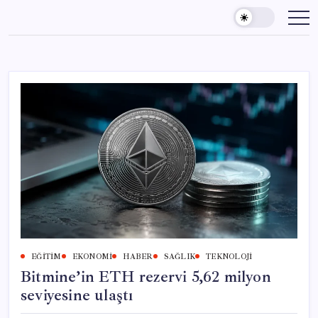
Skip
to
content
EĞITIM
EKONOMI
HABER
SAĞLIK
TEKNOLOJI
Bitmine’in ETH rezervi 5,62 milyon
seviyesine ulaştı