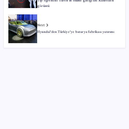
Tıp öğrencisi Yaren’in ölüme gittiği an! Kahreden
görüntü
Next
Hyundai’den Türkiye’ye batarya fabrikası yatırımı
SON YAZILAR
Yargıtay’dan kritik karar: SGK emekliye faiz
ödeyecek!