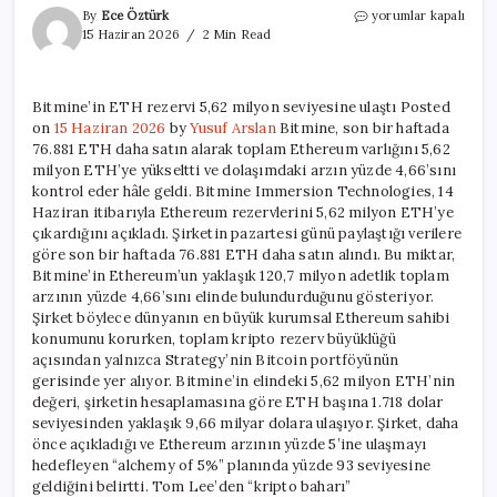
Bitmine’in
By
Ece Öztürk
yorumlar kapalı
ETH
15 Haziran 2026
2 Min Read
rezervi
5,62
milyon
Bitmine’in ETH rezervi 5,62 milyon seviyesine ulaştı Posted
seviyesine
on
15 Haziran 2026
by
Yusuf Arslan
Bitmine, son bir haftada
ulaştı
için
76.881 ETH daha satın alarak toplam Ethereum varlığını 5,62
milyon ETH’ye yükseltti ve dolaşımdaki arzın yüzde 4,66’sını
kontrol eder hâle geldi. Bitmine Immersion Technologies, 14
Haziran itibarıyla Ethereum rezervlerini 5,62 milyon ETH’ye
çıkardığını açıkladı. Şirketin pazartesi günü paylaştığı verilere
göre son bir haftada 76.881 ETH daha satın alındı. Bu miktar,
Bitmine’in Ethereum’un yaklaşık 120,7 milyon adetlik toplam
arzının yüzde 4,66’sını elinde bulundurduğunu gösteriyor.
Şirket böylece dünyanın en büyük kurumsal Ethereum sahibi
konumunu korurken, toplam kripto rezerv büyüklüğü
açısından yalnızca Strategy’nin Bitcoin portföyünün
gerisinde yer alıyor. Bitmine’in elindeki 5,62 milyon ETH’nin
değeri, şirketin hesaplamasına göre ETH başına 1.718 dolar
seviyesinden yaklaşık 9,66 milyar dolara ulaşıyor. Şirket, daha
önce açıkladığı ve Ethereum arzının yüzde 5’ine ulaşmayı
hedefleyen “alchemy of 5%” planında yüzde 93 seviyesine
geldiğini belirtti. Tom Lee’den “kripto baharı”