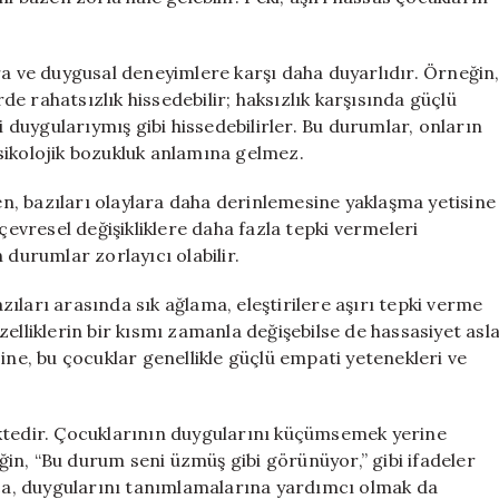
ra ve duygusal deneyimlere karşı daha duyarlıdır. Örneğin
rde rahatsızlık hissedebilir; haksızlık karşısında güçlü
i duygularıymış gibi hissedebilirler. Bu durumlar, onların
 psikolojik bozukluk anlamına gelmez.
ken, bazıları olaylara daha derinlemesine yaklaşma yetisine
çevresel değişikliklere daha fazla tepki vermeleri
 durumlar zorlayıcı olabilir.
ıları arasında sık ağlama, eleştirilere aşırı tepki verme
elliklerin bir kısmı zamanla değişebilse de hassasiyet asl
ine, bu çocuklar genellikle güçlü empati yetenekleri ve
ektedir. Çocuklarının duygularını küçümsemek yerine
in, “Bu durum seni üzmüş gibi görünüyor,” gibi ifadeler
rıca, duygularını tanımlamalarına yardımcı olmak da