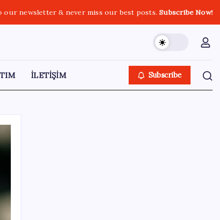
o our newsletter & never miss our best posts.
Subscribe Now!
TIM
İLETİŞİM
Subscribe
SON YAZILAR
Zihin Okuyan Yapay Zeka Firması: Beynini
Okutana 50 Dolar