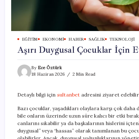
EĞITIM
EKONOMI
HABER
SAĞLIK
TEKNOLOJI
Aşırı Duygusal Çocuklar İçin Et
By
Ece Öztürk
18 Haziran 2026
2 Min Read
Detaylı bilgi için
sultanbet
adresini ziyaret edebilir
Bazı çocuklar, yaşadıkları olaylara karşı çok daha d
bile onların üzerinde uzun süre kalıcı bir etki bıra
canlarını sıkabilir ya da başkalarının hislerini içten
duygusal” veya “hassas” olarak tanımlanan bu çocukl
olabilirler. Ancak, duygusal yoğunluklarının yönetim