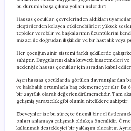
bu durumla başa çıkma yolları nelerdir?
Hassas çocuklar, çevrelerinden aldıkları uyarıcıla
eleştirilerden kolayca etkilenebilirler; yüksek sesle
tepkiler verebilir ve başkalarının üzüntülerini kend
mizacı ile doğrudan ilişkilidir ve bir hastalık veya
Her çocuğun sinir sistemi farklı şekillerde çalışır
sahiptir. Duygularını daha kuvvetli hissetmeleri ve 
nedeniyle hassas çocuklar için sıradan kabul edilen
Aşırı hassas çocuklarda görülen davranışlardan baz
ve kalabalık ortamlarla baş edememe yer alır. Bu öz
bir zayıflık olarak değerlendirilmemelidir. Tam aks
gelişmiş yaratıcılık gibi olumlu niteliklere sahiptir.
Ebeveynler ise bu süreçte önemli bir rol üstlenm
onları anlamaya çalışmak oldukça önemlidir. Örneğ
kullanmak destekleyici bir yaklaşım olacaktır. Ay