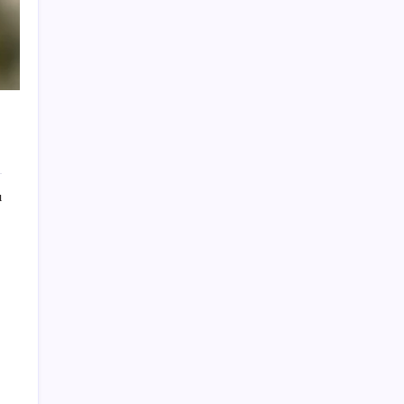
ABD, İran bağlantılı kripto para borsasına
yaptırım uyguladı
ABD’de kısa vadeli enflasyon beklentisi
geriledi
İş Bankası Genel Müdürü Hakan Aran
görevden ayrılıyor
Altında yükseliş kapıda mı? Uzman isimden
ezber bozan tahmin!
ı
28 ilde CHP’li başkan kalmadı! YENİ Parti’ye
geçen CHP’li belediye başkanı sayısı belli
oldu: ‘Ay sonu 300’ü geçecek…’
2026 YÖKDİL/2 ne zaman, saat kaçta?
YÖKDİL/2 sınavı kaç dakika, kaç soru?
Salgın hızla yayıldı: 1,5 milyon koli yumurta
toplatıldı
Güneş’in en net görüntüsü yakalandı, sır
perdesi nihayet aralandı