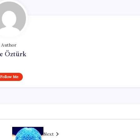
Author
e Öztürk
Follow Me
Next