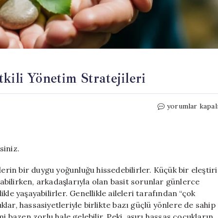
kili Yönetim Stratejileri
Aşırı
yorumlar kapal
Duygusal
Çocuklar
İçin
Etkili
siniz.
Yönetim
Stratejileri
erin bir duygu yoğunluğu hissedebilirler. Küçük bir eleştiri
için
kabilirken, arkadaşlarıyla olan basit sorunlar günlerce
likle yaşayabilirler. Genellikle aileleri tarafından “çok
ar, hassasiyetleriyle birlikte bazı güçlü yönlere de sahip
i bazen zorlu hale gelebilir. Peki, aşırı hassas çocukların