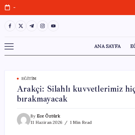
Skip
-
to
content
https://www.facebook.com/
https://twitter.com/
https://t.me/
https://www.instagram.com/
https://youtube.com/
ANA SAYFA
E
EĞITIM
Arakçi: Silahlı kuvvetlerimiz hiç
bırakmayacak
By
Ece Öztürk
11 Haziran 2026
1 Min Read