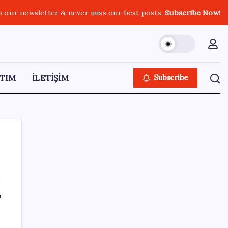
o our newsletter & never miss our best posts.
Subscribe Now!
TIM
İLETİŞİM
Subscribe
SON YAZILAR
ı
Altında yükseliş kapıda mı? Uzman isimden
ezber bozan tahmin!