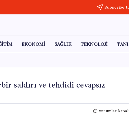
Subscribe t
ĞİTİM
EKONOMİ
SAĞLIK
TEKNOLOJİ
TANI
bir saldırı ve tehdidi cevapsız
Arakçi:
yorumlar kapal
Silahlı
kuvvetlerimiz
hiçbir