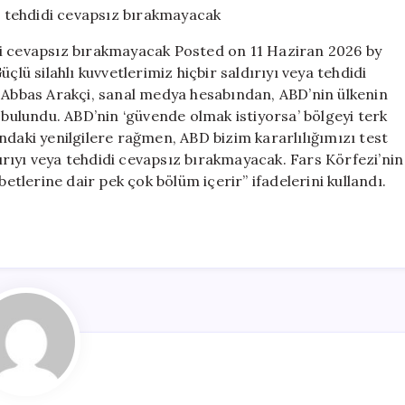
saldırı
ve
didi cevapsız bırakmayacak Posted on 11 Haziran 2026 by
tehdidi
çlü silahlı kuvvetlerimiz hiçbir saldırıyı veya tehdidi
cevapsız
ı Abbas Arakçi, sanal medya hesabından, ABD’nin ülkenin
bırakmayacak
için
 bulundu. ABD’nin ‘güvende olmak istiyorsa’ bölgeyi terk
ndaki yenilgilere rağmen, ABD bizim kararlılığımızı test
ldırıyı veya tehdidi cevapsız bırakmayacak. Fars Körfezi’nin
betlerine dair pek çok bölüm içerir” ifadelerini kullandı.