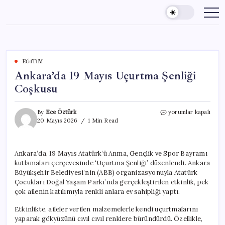
Skip
to
content
EĞITIM
Ankara’da 19 Mayıs Uçurtma Şenliği
Coşkusu
Ankara’da
By
Ece Öztürk
yorumlar kapalı
19
20 Mayıs 2026
1 Min Read
Mayıs
Uçurtma
Şenliği
Ankara’da, 19 Mayıs Atatürk’ü Anma, Gençlik ve Spor Bayramı
Coşkusu
kutlamaları çerçevesinde ‘Uçurtma Şenliği’ düzenlendi. Ankara
için
Büyükşehir Belediyesi’nin (ABB) organizasyonuyla Atatürk
Çocukları Doğal Yaşam Parkı’nda gerçekleştirilen etkinlik, pek
çok ailenin katılımıyla renkli anlara ev sahipliği yaptı.
Etkinlikte, aileler verilen malzemelerle kendi uçurtmalarını
yaparak gökyüzünü cıvıl cıvıl renklere büründürdü. Özellikle,