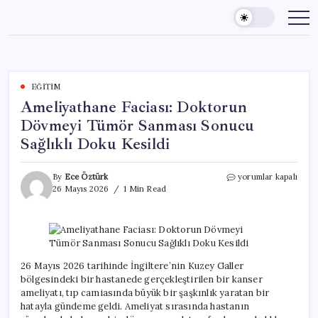
Skip
to
content
EĞITIM
Ameliyathane Faciası: Doktorun
Dövmeyi Tümör Sanması Sonucu
Sağlıklı Doku Kesildi
Ameliyathane
By
Ece Öztürk
yorumlar kapalı
Faciası:
26 Mayıs 2026
1 Min Read
Doktorun
Dövmeyi
Tümör
Sanması
Sonucu
Sağlıklı
26 Mayıs 2026 tarihinde İngiltere’nin Kuzey Galler
Doku
bölgesindeki bir hastanede gerçekleştirilen bir kanser
Kesildi
ameliyatı, tıp camiasında büyük bir şaşkınlık yaratan bir
için
hatayla gündeme geldi. Ameliyat sırasında hastanın