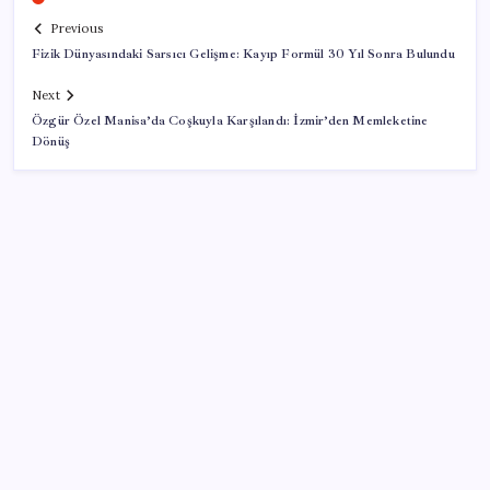
Previous
Fizik Dünyasındaki Sarsıcı Gelişme: Kayıp Formül 30 Yıl Sonra Bulundu
Next
Özgür Özel Manisa’da Coşkuyla Karşılandı: İzmir’den Memleketine
Dönüş
SON YAZILAR
Microsoft’un Azure Linux Dağıtımı Windows’a Geldi
Dolar/TL tarihi zirvesini yeniledi: Dünyada düşüyor,