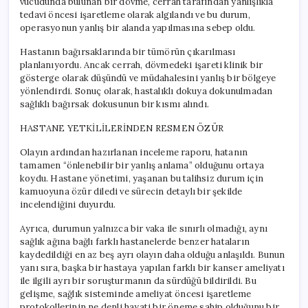
vücudunda bulunan bir dövme, cerrah tarafından yanlışlıkla
tedavi öncesi işaretleme olarak algılandı ve bu durum,
operasyonun yanlış bir alanda yapılmasına sebep oldu.
Hastanın bağırsaklarında bir tümörün çıkarılması
planlanıyordu. Ancak cerrah, dövmedeki işareti klinik bir
gösterge olarak düşündü ve müdahalesini yanlış bir bölgeye
yönlendirdi. Sonuç olarak, hastalıklı dokuya dokunulmadan
sağlıklı bağırsak dokusunun bir kısmı alındı.
HASTANE YETKİLİLERİNDEN RESMEN ÖZÜR
Olayın ardından hazırlanan inceleme raporu, hatanın
tamamen “önlenebilir bir yanlış anlama” olduğunu ortaya
koydu. Hastane yönetimi, yaşanan bu talihsiz durum için
kamuoyuna özür diledi ve sürecin detaylı bir şekilde
incelendiğini duyurdu.
Ayrıca, durumun yalnızca bir vaka ile sınırlı olmadığı, aynı
sağlık ağına bağlı farklı hastanelerde benzer hataların
kaydedildiği en az beş ayrı olayın daha olduğu anlaşıldı. Bunun
yanı sıra, başka bir hastaya yapılan farklı bir kanser ameliyatı
ile ilgili ayrı bir soruşturmanın da sürdüğü bildirildi. Bu
gelişme, sağlık sisteminde ameliyat öncesi işaretleme
protokollerinin ne denli hayati bir öneme sahip olduğunu bir