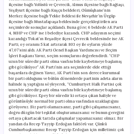
ilçesine bağlı Yolüstü ve Çevrecik, Almus ilçesine bağlı Bağtaşı,
Yeşilyurt ilçesine bağlı Kuşçu beldeleri, Gümüşhane’nin
Merkez ilçesine bağlı Tekke Beldesi ile Nevşehir’in Ürgüp
ilçesine bağlı Mustafapaşa beldesinde gerçekleştirilen ara
seçimlerde sonuçlar açıklandı. Buna göre; 6 beldede AK Parti
4, MHP ve CHP ise 1 belediye kazandı. CHP adayının seçimi
kazandığı Tokat’ın Reşadiye ilçesi Çevrecik beldesinde ise AK
Parti, oy oranını 5 kat artırarak 803 oy ile oyların yüzde
47,07’sini aldı. AK Parti Genel Başkan Yardımcısı ve Seçim
İşleri Başkanı Yavuz, seçim sonuçlarını değerlendirdi. “CHP
uzun bir süredir parti olma vasfını bile kaybetmeye başlamış
gibi gözüküyor” AK Parti’nin ara seçimlerde elde ettiği
başarılara değinen Yavuz, AK Parti’nin son derece kurumsal
bir parti olduğunu ve bütün dönemlerde partinin adeta alarm
halinde iş yaptığını söyleyerek, “Cumhuriyet Halk Partisi çok
uzun bir süredir parti olma vasfını bile kaybetmeye başlamış
gibi gözüküyor. Epey bir süredir ki ortaya çıkan haliyle ve
görüntüsüyle normal bir parti olma vasfından uzaklaştığını
görüyoruz. Siz parti olamazsanız, parti gibi çalışamazsanız,
doğru düzgün bir teşkilat oluşturamazsanız ve bunun gereğini
ortaya çıkartacak tarzda çalışmalar yapamazsanız olmaz. Bir
yandan da Recep Tayyip Erdoğan faktörü var. Çünkü
Cumhurbaşkanımız Recep Tayyip Erdoğan için milletimiz çok