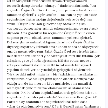
artan bir şekilde teveccühünü devam ettiriyor ama bu
teveccüh durup dururken olmuyor” ifadelerini kullandı. “Ara
seçimler Özgür Özel’in erken seçimin provası olacak tezini
tamamen çürüttü” Özgür Özel’in 7 Haziran’da yapılan belde
seçimlerine ilişkin yaptığı değerlendirmelere de değinen
Yavuz, “Özgür Özel son günlerde hep iddialı bir çıkış
yapıyordu, bu seçimler aslında erken seçimin provası olacak
diyordu. Ama gördük ki bu seçimler o Özgür Özel’in erken
seçimin provası olacak tezini tamamen yok etti, çürüttü.
Dolayısıyla rakamlara baktığımızda aslında Özgür Özel’in
diyeceği hiçbir şey kalmadı ama bundan sonra ne söyleyecek
onu da merak ediyorum. Fakat Özgür Özel veya işte birtakım
muhalefet parti liderleri yine biz teşkilatımızı diri tutalım, çok
çalışalım, gece gündüz uğraşalım. Milletin rotası neyse o
rotaya kendimizi alalım ve milletin rotasında bir siyaset
yapalım demek yerine yine böyle gelişigüzel söylemlerle
Türkiye’deki milletimizin hani bir fazla kişinin nasıl kafasını
karıştırırım diye bir uğraşının içinde olacak. Sonuçta öyle
olduğu için de inanıyorum ki bu muhalefet yine muvaffak
olamayacak, yine muvaffak olamayacak” açıklamasında
bulundu. “AK Parti’nin bugünkü anketlerde görünen hali son
seçimlere göre daha yukarıdadır” Yapılan anketlere göre AK
Parti’nin oy oranının son seçimlerdeki halinden daha
yukarıda olduğunu söyleyen AK Parti Genel Başkan Yardımcısı