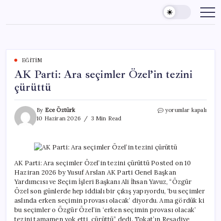
Skip
to
content
EĞITIM
AK Parti: Ara seçimler Özel’in tezini
çürüttü
AK
By
Ece Öztürk
yorumlar kapalı
Parti:
10 Haziran 2026
3 Min Read
Ara
seçimler
Özel’in
tezini
çürüttü
AK Parti: Ara seçimler Özel’in tezini çürüttü Posted on 10
için
Haziran 2026 by Yusuf Arslan AK Parti Genel Başkan
Yardımcısı ve Seçim İşleri Başkanı Ali İhsan Yavuz, “Özgür
Özel son günlerde hep iddialı bir çıkış yapıyordu, ‘bu seçimler
aslında erken seçimin provası olacak’ diyordu. Ama gördük ki
bu seçimler o Özgür Özel’in ‘erken seçimin provası olacak’
tezini tamamen yok etti, çürüttü” dedi. Tokat’ın Reşadiye