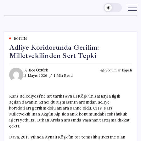
Skip
to
content
EĞITIM
Adliye Koridorunda Gerilim:
Milletvekilinden Sert Tepki
Adliye
By
Ece Öztürk
yorumlar kapalı
Koridorunda
13 Mayıs 2026
1 Min Read
Gerilim:
Milletvekilinden
Sert
Kars Belediyesi’ne ait tarihi Aynalı Köşk’ün satışıyla ilgili
Tepki
açılan davanın ikinci duruşmasının ardından adliye
için
koridorları gerilim dolu anlara sahne oldu. CHP Kars
Milletvekili İnan Akgün Alp ile sanık konumundaki eski hukuk
işleri yetkilisi Orhan Arslan arasında yaşanan tartışma dikkat
çekti.
Dava, 2018 yılında Aynalı Köşk’ün bir temizlik şirketine olan