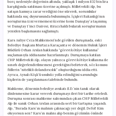
borç nedeniyle değerinin altında, yaklaşık 1 milyon 832 bin lira
karşılığında satılması üzerine açılmıştı. Milletvekili Alp, bu
satışın kamuya zarar verdiğini öne sürerek, sorumlular
hakkında suç duyurusunda bulunmuştu. İçişleri Bakanlığı’nın
soruşturma izni vermemesi üzerine konu Danıştay’a taşınmış
ve Danıştay 1’inci Dairesi, itirazı haklı bularak soruşturmanın
yeniden başlamasını sağlamıştı.
Kars Asliye Ceza Mahkemesi’nde görülen duruşmada, eski
Belediye Başkanı Murtaza Karaçanta ve dönemin Hukuk İşleri
Müdürü Orhan Arslan hakkında “görevi kötüye kullanma”
suçlamasıyla iddianame hazırlanmıştı. Duruşmaya katılan
CHP Milletvekili Alp, olayın yalnızca görevi kötüye kullanma ile
sınırlı değerlendirilmemesi gerektiğini belirterek, söz konusu
fiillerin “nitelikli dolandırıcılık” oluşturduğunu iddia etti.
Ayrıca, Aynalı Köşk’ü usulsüz yolla edindiğini savunduğu
kişilerin de yargılanması talebinde bulundu.
Mahkeme, dönemin belediye avukatı S.D.’nin tanık olarak
dinlenmesine karar vererek duruşmayı ileri bir tarihe erteledi.
Duruşma sonrası mahkeme salonundan çıkan CHP Milletvekili
Alp ile sanık Orhan Arslan arasında sert bir tartışma yaşandı.
Alp, “Burada Kars’ın malının çalınacağı yer değil. Defol! Kim
oluyorsun sen? Kars’ın malını alıp benim gözümün önünde