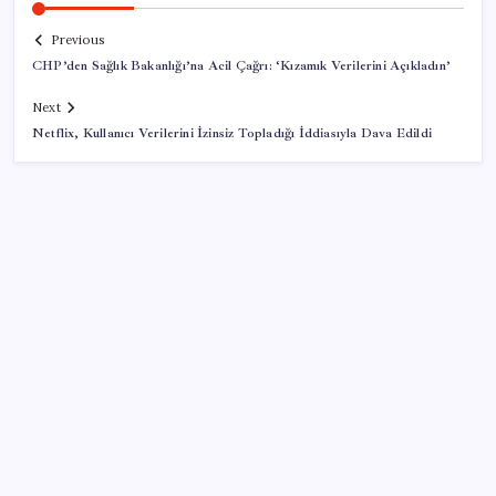
Previous
CHP’den Sağlık Bakanlığı’na Acil Çağrı: ‘Kızamık Verilerini Açıkladın’
Next
Netflix, Kullanıcı Verilerini İzinsiz Topladığı İddiasıyla Dava Edildi
SON YAZILAR
Dolar/TL tarihi zirvesini yeniledi: Dünyada düşüyor,
Türkiye’de rekor kırıyor
Müsavat Dervişoğlu: ‘Bu yasada tarif edilen ikinci