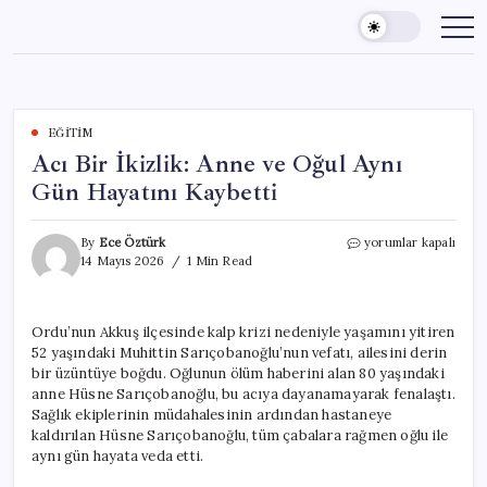
Skip
to
content
EĞITIM
Acı Bir İkizlik: Anne ve Oğul Aynı
Gün Hayatını Kaybetti
Acı
By
Ece Öztürk
yorumlar kapalı
Bir
14 Mayıs 2026
1 Min Read
İkizlik:
Anne
ve
Ordu’nun Akkuş ilçesinde kalp krizi nedeniyle yaşamını yitiren
Oğul
52 yaşındaki Muhittin Sarıçobanoğlu’nun vefatı, ailesini derin
Aynı
Gün
bir üzüntüye boğdu. Oğlunun ölüm haberini alan 80 yaşındaki
Hayatını
anne Hüsne Sarıçobanoğlu, bu acıya dayanamayarak fenalaştı.
Kaybetti
Sağlık ekiplerinin müdahalesinin ardından hastaneye
için
kaldırılan Hüsne Sarıçobanoğlu, tüm çabalara rağmen oğlu ile
aynı gün hayata veda etti.