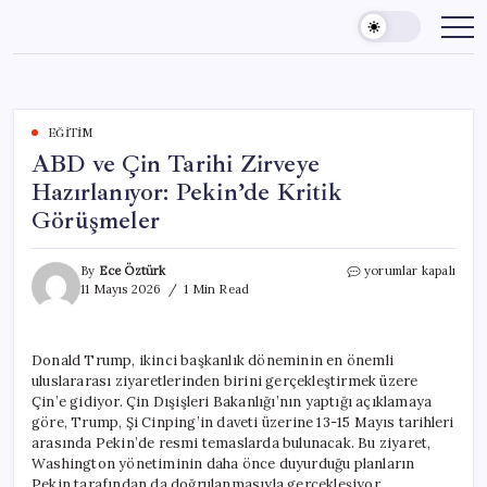
Skip
to
content
EĞITIM
ABD ve Çin Tarihi Zirveye
Hazırlanıyor: Pekin’de Kritik
Görüşmeler
ABD
By
Ece Öztürk
yorumlar kapalı
ve
11 Mayıs 2026
1 Min Read
Çin
Tarihi
Zirveye
Donald Trump, ikinci başkanlık döneminin en önemli
Hazırlanıyor:
uluslararası ziyaretlerinden birini gerçekleştirmek üzere
Pekin’de
Kritik
Çin’e gidiyor. Çin Dışişleri Bakanlığı’nın yaptığı açıklamaya
Görüşmeler
göre, Trump, Şi Cinping’in daveti üzerine 13-15 Mayıs tarihleri
için
arasında Pekin’de resmi temaslarda bulunacak. Bu ziyaret,
Washington yönetiminin daha önce duyurduğu planların
Pekin tarafından da doğrulanmasıyla gerçekleşiyor.