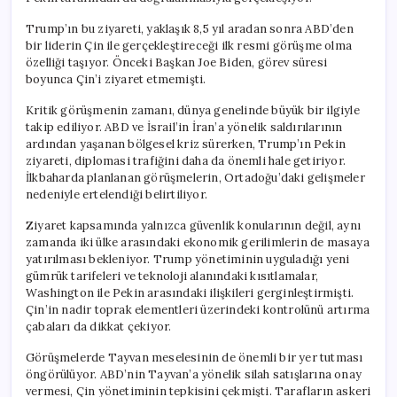
Trump’ın bu ziyareti, yaklaşık 8,5 yıl aradan sonra ABD’den
bir liderin Çin ile gerçekleştireceği ilk resmi görüşme olma
özelliği taşıyor. Önceki Başkan Joe Biden, görev süresi
boyunca Çin’i ziyaret etmemişti.
Kritik görüşmenin zamanı, dünya genelinde büyük bir ilgiyle
takip ediliyor. ABD ve İsrail’in İran’a yönelik saldırılarının
ardından yaşanan bölgesel kriz sürerken, Trump’ın Pekin
ziyareti, diplomasi trafiğini daha da önemli hale getiriyor.
İlkbaharda planlanan görüşmelerin, Ortadoğu’daki gelişmeler
nedeniyle ertelendiği belirtiliyor.
Ziyaret kapsamında yalnızca güvenlik konularının değil, aynı
zamanda iki ülke arasındaki ekonomik gerilimlerin de masaya
yatırılması bekleniyor. Trump yönetiminin uyguladığı yeni
gümrük tarifeleri ve teknoloji alanındaki kısıtlamalar,
Washington ile Pekin arasındaki ilişkileri gerginleştirmişti.
Çin’in nadir toprak elementleri üzerindeki kontrolünü artırma
çabaları da dikkat çekiyor.
Görüşmelerde Tayvan meselesinin de önemli bir yer tutması
öngörülüyor. ABD’nin Tayvan’a yönelik silah satışlarına onay
vermesi, Çin yönetiminin tepkisini çekmişti. Tarafların askeri