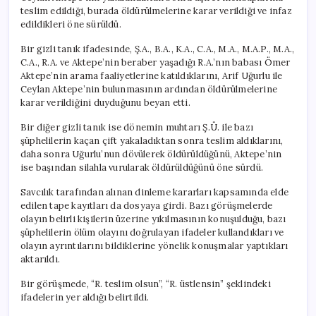
teslim edildiği, burada öldürülmelerine karar verildiği ve infaz
edildikleri öne sürüldü.
Bir gizli tanık ifadesinde, Ş.A., B.A., K.A., C.A., M.A., M.A.P., M.A.,
C.A., R.A. ve Aktepe’nin beraber yaşadığı R.A.’nın babası Ömer
Aktepe’nin arama faaliyetlerine katıldıklarını, Arif Uğurlu ile
Ceylan Aktepe’nin bulunmasının ardından öldürülmelerine
karar verildiğini duyduğunu beyan etti.
Bir diğer gizli tanık ise dönemin muhtarı Ş.Ü. ile bazı
şüphelilerin kaçan çift yakaladıktan sonra teslim aldıklarını,
daha sonra Uğurlu’nun dövülerek öldürüldüğünü, Aktepe’nin
ise başından silahla vurularak öldürüldüğünü öne sürdü.
Savcılık tarafından alınan dinleme kararları kapsamında elde
edilen tape kayıtları da dosyaya girdi. Bazı görüşmelerde
olayın belirli kişilerin üzerine yıkılmasının konuşulduğu, bazı
şüphelilerin ölüm olayını doğrulayan ifadeler kullandıkları ve
olayın ayrıntılarını bildiklerine yönelik konuşmalar yaptıkları
aktarıldı.
Bir görüşmede, “R. teslim olsun”, “R. üstlensin” şeklindeki
ifadelerin yer aldığı belirtildi.