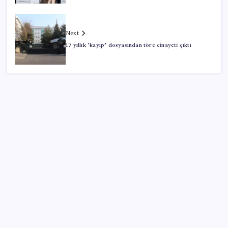
Next
17 yıllık ‘kayıp’ dosyasından töre cinayeti çıktı
SON YAZILAR
Halkbank’tan beklenti üstü net kâr
Zihin Okuyan Yapay Zeka Firması: Beynini Okutana
50 Dolar