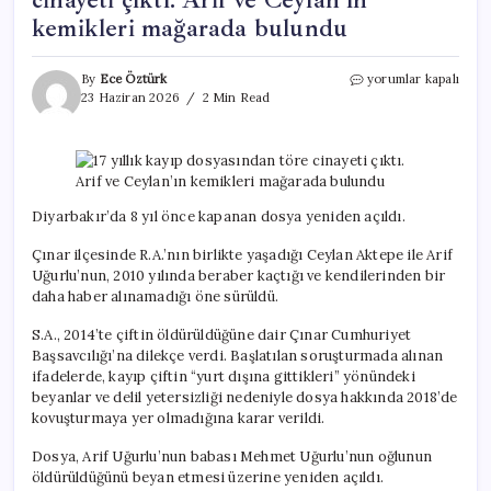
kemikleri mağarada bulundu
17
By
Ece Öztürk
yorumlar kapalı
yıllık
23 Haziran 2026
2 Min Read
kayıp
dosyasından
töre
cinayeti
çıktı.
Arif
Diyarbakır’da 8 yıl önce kapanan dosya yeniden açıldı.
ve
Ceylan’ın
Çınar ilçesinde R.A.’nın birlikte yaşadığı Ceylan Aktepe ile Arif
kemikleri
Uğurlu’nun, 2010 yılında beraber kaçtığı ve kendilerinden bir
mağarada
daha haber alınamadığı öne sürüldü.
bulundu
için
S.A., 2014’te çiftin öldürüldüğüne dair Çınar Cumhuriyet
Başsavcılığı’na dilekçe verdi. Başlatılan soruşturmada alınan
ifadelerde, kayıp çiftin “yurt dışına gittikleri” yönündeki
beyanlar ve delil yetersizliği nedeniyle dosya hakkında 2018’de
kovuşturmaya yer olmadığına karar verildi.
Dosya, Arif Uğurlu’nun babası Mehmet Uğurlu’nun oğlunun
öldürüldüğünü beyan etmesi üzerine yeniden açıldı.