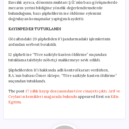
Savcılık ayrıca, dönemin muhtarı Ş.Ü.’nün bazı görüşmelerde
mezarın yerini bildiğine yönelik değerlendirmelerde
bulunduğunu, bazı şüphelilerin ise öldürme eylemini
doğrulayan konuşmalar yaptığını kaydetti.
KAYINPEDER TUTUKLANDI
Gözaltındaki 20 şüpheliden 8’i jandarmadaki işlemlerinin
ardından serbest bırakıldı.
12 şüpheli ise “Töre saikiyle kasten öldürme” suçundan
tutuklama talebiyle nöbetçi mahkemeye sevk edildi.
Şüphelilerden 11’i hakkında adli kontrol kararı verilirken,
R.A.’nın babası Ömer Aktepe, “Töre saikiyle kasten öldürme”
suçundan tutuklandı.
The post
17 yıllık kayıp dosyasından töre cinayeti çıktı. Arif ve
Ceylan’ın kemikleri mağarada bulundu
appeared first on
Kilis
Egitim
.