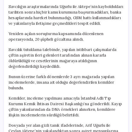
Savcılığın araştırmalarında Uğurlu ile Aktepe’nin kayboldukları
tarihten sonra hiçbir kamu kurumuna başvurmadıkları, banka
hesaplarında hareket bulunmadığı, GSM hattı kullanmadıkları
ve yakınlarıyla iletişime geçmedikleri tespit edildi.
Yeniden açılan soruşturma kapsamında düzenlenen
operasyonda, 20 şüpheli gözaltına alındı.
Savcılık tutuklama talebinde, yapılan istihbari çalışmalarda
çiftin aşiretin ileri gelenleri tarafından alınan kararla
öldürüldüğü ve cesetlerinin mağaraya atıldığının
değerlendirildiği kaydedildi.
Bunun üzerine farklı dönemlerde 3 ayrı mağarada yapılan
incelemelerde, insana ait olduğu değerlendirilen kemikler
bulundu.
Kemikler, inceleme yapılması amacıyla İstanbul Adli Tıp
Kurumu Kemik İhtisas Dairesi Başkanlığı’na gönderildi. Kayıp
çiftin yakınlarından da DNA örnekleri alınırken, kemiklere
ilişkin incelemelerin sürdüğü belirtildi.
Dosyada yer alan gizli tanık ifadelerinde, Arif Uğurlu ile
Ceylan Aktepe’nin yakalandıktan sonra aşiret mensuplarına