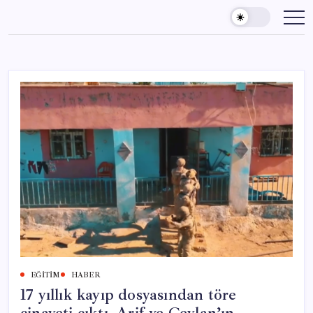
Skip
to
content
EĞITIM
HABER
17 yıllık kayıp dosyasından töre
cinayeti çıktı. Arif ve Ceylan’ın