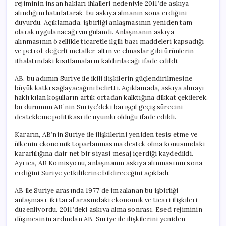
rejiminin insan hakları ihlalleri nedeniyle 2011’de askıya
alındığını hatırlatarak, bu askıya almanın sona erdiğini
duyurdu. Açıklamada, işbirliği anlaşmasının yeniden tam
olarak uygulanacağı vurgulandı. Anlaşmanın askıya
alınmasının özellikle ticaretle ilgili bazı maddeleri kapsadığı
ve petrol, değerli metaller, altın ve elmaslar gibi ürünlerin
ithalatındaki kısıtlamaların kaldırılacağı ifade edildi.
AB, bu adımın Suriye ile ikili ilişkilerin güçlendirilmesine
büyük katkı sağlayacağını belirtti. Açıklamada, askıya almayı
haklı kılan koşulların artık ortadan kalktığına dikkat çekilerek,
bu durumun AB’nin Suriye’deki barışçıl geçiş sürecini
destekleme politikası ile uyumlu olduğu ifade edildi.
Kararın, AB’nin Suriye ile ilişkilerini yeniden tesis etme ve
ülkenin ekonomik toparlanmasına destek olma konusundaki
kararlılığına dair net bir siyasi mesaj içerdiği kaydedildi.
Ayrıca, AB Komisyonu, anlaşmanın askıya alınmasının sona
erdiğini Suriye yetkililerine bildireceğini açıkladı.
AB ile Suriye arasında 1977’de imzalanan bu işbirliği
anlaşması, iki taraf arasındaki ekonomik ve ticari ilişkileri
düzenliyordu. 2011’deki askıya alma sonrası, Esed rejiminin
düşmesinin ardından AB, Suriye ile ilişkilerini yeniden