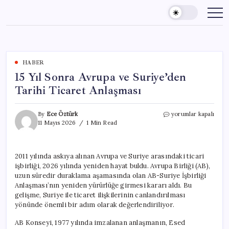
Skip
to
content
HABER
15 Yıl Sonra Avrupa ve Suriye’den
Tarihi Ticaret Anlaşması
15
By
Ece Öztürk
yorumlar kapalı
Yıl
11 Mayıs 2026
1 Min Read
Sonra
Avrupa
ve
2011 yılında askıya alınan Avrupa ve Suriye arasındaki ticari
Suriye’den
işbirliği, 2026 yılında yeniden hayat buldu. Avrupa Birliği (AB),
Tarihi
Ticaret
uzun süredir duraklama aşamasında olan AB-Suriye İşbirliği
Anlaşması
Anlaşması’nın yeniden yürürlüğe girmesi kararı aldı. Bu
için
gelişme, Suriye ile ticaret ilişkilerinin canlandırılması
yönünde önemli bir adım olarak değerlendiriliyor.
AB Konseyi, 1977 yılında imzalanan anlaşmanın, Esed