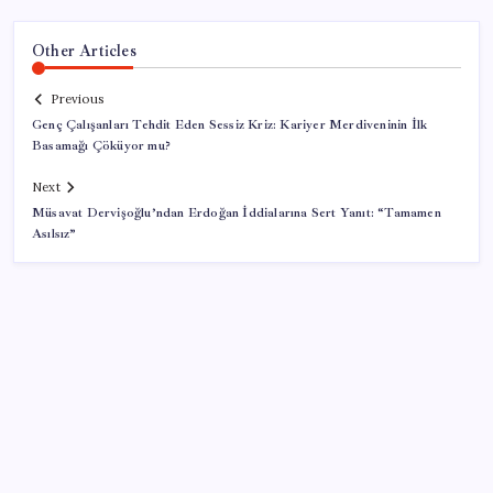
Other Articles
Previous
Genç Çalışanları Tehdit Eden Sessiz Kriz: Kariyer Merdiveninin İlk
Basamağı Çöküyor mu?
Next
Müsavat Dervişoğlu’ndan Erdoğan İddialarına Sert Yanıt: “Tamamen
Asılsız”
SON YAZILAR